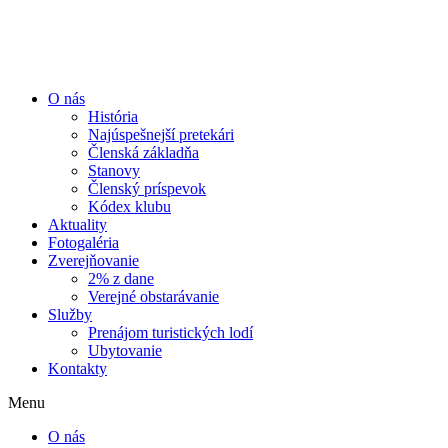
Preskočiť
na
obsah
O nás
História
Najúspešnejší pretekári
Členská základňa
Stanovy
Členský príspevok
Kódex klubu
Aktuality
Fotogaléria
Zverejňovanie
2% z dane
Verejné obstarávanie
Služby
Prenájom turistických lodí
Ubytovanie
Kontakty
Menu
O nás