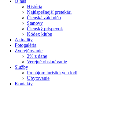
O nás
História
Najúspešnejší pretekári
Členská základňa
Stanovy
Členský príspevok
Kódex klubu
Aktuality
Fotogaléria
Zverejňovanie
2% z dane
Verejné obstarávanie
Služby
Prenájom turistických lodí
Ubytovanie
Kontakty