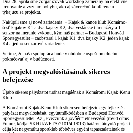
Dňa 28. apríla sme zorganizovali workshop zameraný na efektívne
trénovanie a význam pohybu, ako aj záverečnú konferenciu
týkajúcu sa projektu.
Nakúpili sme aj nové zariadenia: – Kajak & kanoe klub Komárno-
šesť kajakov K1 a dva kajaky K2, dva veslárske t trenažéry a 1
senzor na meranie výkonu, kým náš partner – Budapesti Honvéd
Sportegyesület – zaobstaral 1 kajak K1, dva kajaky K2, jeden kajak
K4 a jedno senzorové zariadenie.
Veríme, že naša spolupráca bude v obdobne úspešnom duchu
pokračovať aj v budúcnosti.
A projekt megvalósításának sikeres
befejezése
Újabb sikeres pályázatot tudhat magáénak a Komáromi Kajak-Kenu
Klub
A Komáromi Kajak-Kenu Klub sikeresen befejezte egy fejlesztési
pályázat megvalósítását, együttműködésben a Budapesti Honvéd
Sportegyesülettel. Az „Evezzünk a jövőért” elnevezésű (rövid címe:
Future, kódja: SKHU/WETA/2101/4.1/013) határon átnyúló projekt
célja két nagymúltú sportklub többéves egyéni tapasztalatainak és