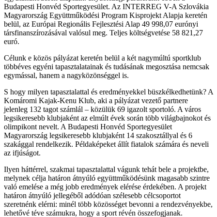
Budapesti Honvéd Sportegyesület. Az INTERREG V-A Szlovákia
Magyarország Együttműködési Program Kisprojekt Alapja keretén
belül, az Európai Regionális Fejlesztési Alap 49 998,07 eurónyi
társfinanszírozásával valósul meg. Teljes költségvetése 58 821,27
euró.
Célunk e közös pályázat keretén belül a két nagymúltú sportklub
többéves egyéni tapasztalatainak és tudásának megosztása nemcsak
egymással, hanem a nagyközönséggel is.
S hogy milyen tapasztalattal és eredményekkel büszkélkedhetünk? A
Komáromi Kajak-Kenu Klub, aki a pályázat vezető partnere
jelenleg 132 tagot számlál – közülük 69 igazolt sportoló. A város
legsikeresebb klubjaként az elmúlt évek során több világbajnokot és
olimpikont nevelt. A Budapesti Honvéd Sportegyesület
Magyarország legsikeresebb klubjaként 14 szakosztállyal és 6
szakággal rendelkezik. Példaképeket állít fiatalok számára és neveli
az ifjúságot.
Ilyen háttérrel, szakmai tapasztalattal vágunk tehát bele a projektbe,
melynek célja határon átnyúló együttműködésünk magasabb szintre
való emelése a még jobb eredmények elérése érdekében. A projekt
határon átnyúló jellegéből adódóan szélesebb célcsoportot
szeretnénk elérni: minél több közösséget bevonni a rendezvényekbe,
lehetővé téve számukra, hogy a sport révén összefogjanak.