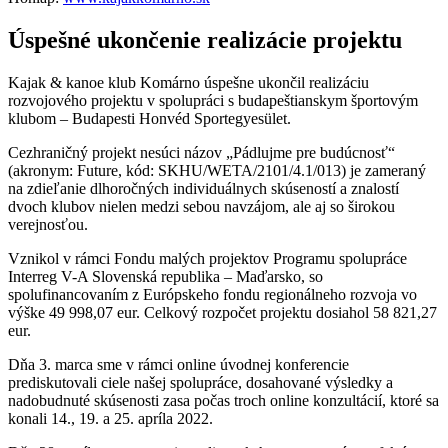
Úspešné ukončenie realizácie projektu
Kajak & kanoe klub Komárno úspešne ukončil realizáciu
rozvojového projektu v spolupráci s budapeštianskym športovým
klubom – Budapesti Honvéd Sportegyesület.
Cezhraničný projekt nesúci názov „Pádlujme pre budúcnosť“
(akronym: Future, kód: SKHU/WETA/2101/4.1/013) je zameraný
na zdieľanie dlhoročných individuálnych skúseností a znalostí
dvoch klubov nielen medzi sebou navzájom, ale aj so širokou
verejnosťou.
Vznikol v rámci Fondu malých projektov Programu spolupráce
Interreg V-A Slovenská republika – Maďarsko, so
spolufinancovaním z Európskeho fondu regionálneho rozvoja vo
výške 49 998,07 eur. Celkový rozpočet projektu dosiahol 58 821,27
eur.
Dňa 3. marca sme v rámci online úvodnej konferencie
prediskutovali ciele našej spolupráce, dosahované výsledky a
nadobudnuté skúsenosti zasa počas troch online konzultácií, ktoré sa
konali 14., 19. a 25. apríla 2022.