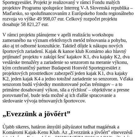
Sportegyesület. Projekt je realizovaný v rámci Fondu malých
projektov Programu spolupráce Interreg V-A Slovenská republika –
Maďarsko, so spolufinancovaním z Európskeho fondu regionálneho
rozvoja vo výške 49 998,07 eur. Celkový rozpočet projektu
dosahuje 58 821,27 eur.
V rámci projektu plánujeme v apríli realizáciu workshopu
zameraného na význam efektívnych metód trénovania a pohybu,
ako aj tri odborné konzultácie. Taktiež dôjde k nákupu nových
športových zariadení. Kajak & kanoe klub Komárno ako hlavný
prijímateľ projektu v zakúpi šesť kajakov K1, dva kajaky K2, dva
veslárske trenažéry a zariadenie so senzorom na meranie výkonu,
kým cezhraničný partner Budapesti Honvéd Sportegyesület z
projektových prostriedkov zabezpečí jeden kajak K1, dva kajaky
K2, jeden kajak K4 a jedno totožné zariadenie so senzorom. Vďaka
senzorom budú výsledky monitorované počas tréningov – a to
primárne dosahovaný výkon, sila a rýchlosť – objektívne a presne
porovnateľné, bude teda možné aj ich ďalšie spracovanie a
sledovanie vývoja trénovaných športovcov.
„Evezzünk a jövőért”
Újabb sikeres, határon átnyúló pályázatot tudhat magáénak a
Komáromi Kajak-Kenu Klub. Az „Evezzünk a jövőért” elnevezésű