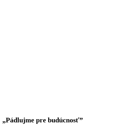
„Pádlujme pre budúcnosť”