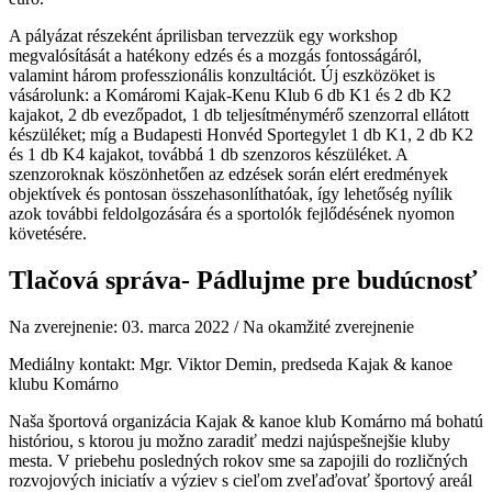
A pályázat részeként áprilisban tervezzük egy workshop
megvalósítását a hatékony edzés és a mozgás fontosságáról,
valamint három professzionális konzultációt. Új eszközöket is
vásárolunk: a Komáromi Kajak-Kenu Klub 6 db K1 és 2 db K2
kajakot, 2 db evezőpadot, 1 db teljesítménymérő szenzorral ellátott
készüléket; míg a Budapesti Honvéd Sportegylet 1 db K1, 2 db K2
és 1 db K4 kajakot, továbbá 1 db szenzoros készüléket. A
szenzoroknak köszönhetően az edzések során elért eredmények
objektívek és pontosan összehasonlíthatóak, így lehetőség nyílik
azok további feldolgozására és a sportolók fejlődésének nyomon
követésére.
Tlačová správa- Pádlujme pre budúcnosť
Na zverejnenie: 03. marca 2022 / Na okamžité zverejnenie
Mediálny kontakt: Mgr. Viktor Demin, predseda Kajak & kanoe
klubu Komárno
Naša športová organizácia Kajak & kanoe klub Komárno má bohatú
históriou, s ktorou ju možno zaradiť medzi najúspešnejšie kluby
mesta. V priebehu posledných rokov sme sa zapojili do rozličných
rozvojových iniciatív a výziev s cieľom zveľaďovať športový areál