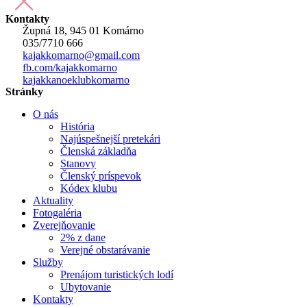
Kontakty
Župná 18, 945 01 Komárno
035/7710 666
kajakkomarno@gmail.com
fb.com/kajakkomarno
kajakkanoeklubkomarno
Stránky
O nás
História
Najúspešnejší pretekári
Členská základňa
Stanovy
Členský príspevok
Kódex klubu
Aktuality
Fotogaléria
Zverejňovanie
2% z dane
Verejné obstarávanie
Služby
Prenájom turistických lodí
Ubytovanie
Kontakty