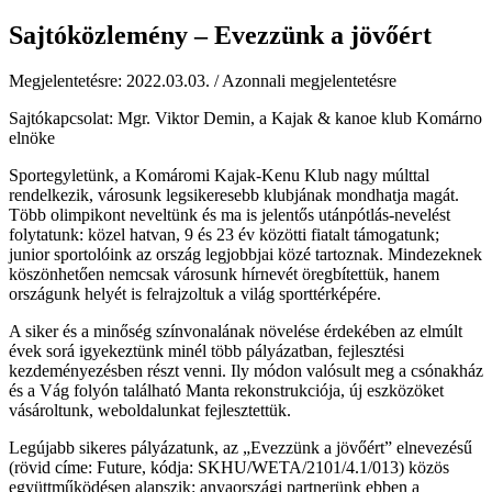
Sajtóközlemény – Evezzünk a jövőért
Megjelentetésre: 2022.03.03. / Azonnali megjelentetésre
Sajtókapcsolat: Mgr. Viktor Demin, a Kajak & kanoe klub Komárno
elnöke
Sportegyletünk, a Komáromi Kajak-Kenu Klub nagy múlttal
rendelkezik, városunk legsikeresebb klubjának mondhatja magát.
Több olimpikont neveltünk és ma is jelentős utánpótlás-nevelést
folytatunk: közel hatvan, 9 és 23 év közötti fiatalt támogatunk;
junior sportolóink az ország legjobbjai közé tartoznak. Mindezeknek
köszönhetően nemcsak városunk hírnevét öregbítettük, hanem
országunk helyét is felrajzoltuk a világ sporttérképére.
A siker és a minőség színvonalának növelése érdekében az elmúlt
évek sorá igyekeztünk minél több pályázatban, fejlesztési
kezdeményezésben részt venni. Ily módon valósult meg a csónakház
és a Vág folyón található Manta rekonstrukciója, új eszközöket
vásároltunk, weboldalunkat fejlesztettük.
Legújabb sikeres pályázatunk, az „Evezzünk a jövőért” elnevezésű
(rövid címe: Future, kódja: SKHU/WETA/2101/4.1/013) közös
együttműködésen alapszik: anyaországi partnerünk ebben a