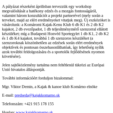
A pályázat részeként áprilisban tervezzük egy workshop
megvalósítását a hatékony edzés és a mozgás fontosságáról,
valamint három konzultációt a projekt partnerével (mely során a
terveket, majd az elért eredményeket vitatjuk meg). Új eszközöket is
vásárolunk: a Komáromi Kajak-Kenu Klub 6 db K1 és 2 db K2
kajakot, 2 db evezőpadot, 1 db teljesítménymérő szenzorral ellátott
készüléket; míg a Budapesti Honvéd Sportegylet 1 db K1, 2 db K2
és 1 db K4 kajakot, továbbá 1 db szenzoros készüléket (a
szenzoroknak köszönhetően az edzések során elért eredmények
objektívek és pontosan összehasonlíthatóak, így lehetőség nyílik
azok további feldolgozására és a sportolók fejlődésének nyomon
követésére).
Jelen sajtóközlemény tartalma nem feltétlenül tükrözi az Európai
Unió hivatalos álláspontját.
További információért forduljon bizalommal:
Mgr. Viktor Demin, a Kajak & kanoe klub Komárno elnöke
E-mail:
predseda@kajakkomarno.sk
Telefonszám: +421 915 178 155
Honlap:
www.kajakkomarno.sk