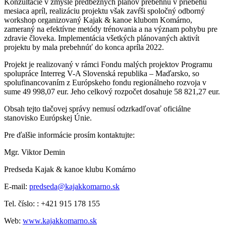
Konzultácie v zmysle predbežných plánov prebehnú v priebehu
mesiaca apríl, realizáciu projektu však zavŕši spoločný odborný
workshop organizovaný Kajak & kanoe klubom Komárno,
zameraný na efektívne metódy trénovania a na význam pohybu pre
zdravie človeka. Implementácia všetkých plánovaných aktivít
projektu by mala prebehnúť do konca apríla 2022.
Projekt je realizovaný v rámci Fondu malých projektov Programu
spolupráce Interreg V-A Slovenská republika – Maďarsko, so
spolufinancovaním z Európskeho fondu regionálneho rozvoja v
sume 49 998,07 eur. Jeho celkový rozpočet dosahuje 58 821,27 eur.
Obsah tejto tlačovej správy nemusí odzrkadľovať oficiálne
stanovisko Európskej Únie.
Pre ďalšie informácie prosím kontaktujte:
Mgr. Viktor Demin
Predseda Kajak & kanoe klubu Komárno
E-mail:
predseda@kajakkomarno.sk
Tel. číslo: : +421 915 178 155
Web:
www.kajakkomarno.sk