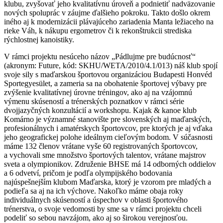
klubu, zvyšovať jeho kvalitatívnu úroveň a podnietiť nadväzovanie
nových spoluprác v záujme ďalšieho pokroku. Takto došlo okrem
iného aj k modernizácii plávajúceho zariadenia Manta ležiaceho na
rieke Váh, k nákupu ergometrov či k rekonštrukcii strediska
rýchlostnej kanoistiky.
V rámci projektu nesúceho názov „Pádlujme pre budúcnosť“
(akronym: Future, kód: SKHU/WETA/2010/4.1/013) náš klub spojí
svoje sily s maďarskou športovou organizáciou Budapesti Honvéd
Sportegyesület, a zameria sa na obohatenie športovej výbavy pre
zvýšenie kvalitatívnej úrovne tréningov, ako aj na vzájomnú
výmenu skúseností a trénerských poznatkov v rámci série
dvojjazyčných konzultácií a workshopu. Kajak & kanoe klub
Komárno je významné stanovište pre slovenských aj maďarských,
profesionálnych i amatérskych športovcov, pre ktorých je aj vďaka
jeho geografickej polohe ideálnym cieľovým bodom. V súčasnosti
máme 132 členov vrátane vyše 60 registrovaných športovcov,
a vychovali sme množstvo športových talentov, vrátane majstrov
sveta a olympionikov. Združenie BHSE má 14 odborných oddielov
a 6 odvetví, pričom je podľa olympijského bodovania
najúspešnejším klubom Maďarska, ktorý je vzorom pre mladých a
podieľa sa aj na ich výchove. Nakoľko máme obaja roky
individuálnych skúseností a úspechov v oblasti športového
trénerstva, o svoje vedomosti by sme sa v rámci projektu chceli
podeliť so sebou navzájom, ako aj so širokou verejnosťou.