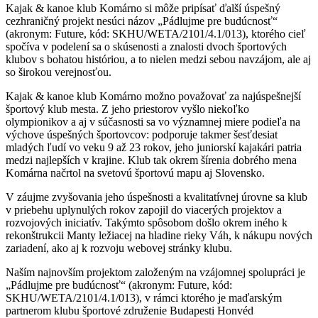
Kajak & kanoe klub Komárno si môže pripísať ďalší úspešný
cezhraničný projekt nesúci názov „Pádlujme pre budúcnosť“
(akronym: Future, kód: SKHU/WETA/2101/4.1/013), ktorého cieľ
spočíva v podelení sa o skúsenosti a znalosti dvoch športových
klubov s bohatou históriou, a to nielen medzi sebou navzájom, ale aj
so širokou verejnosťou.
Kajak & kanoe klub Komárno možno považovať za najúspešnejší
športový klub mesta. Z jeho priestorov vyšlo niekoľko
olympionikov a aj v súčasnosti sa vo významnej miere podieľa na
výchove úspešných športovcov: podporuje takmer šesťdesiat
mladých ľudí vo veku 9 až 23 rokov, jeho juniorskí kajakári patria
medzi najlepších v krajine. Klub tak okrem šírenia dobrého mena
Komárna načrtol na svetovú športovú mapu aj Slovensko.
V záujme zvyšovania jeho úspešnosti a kvalitatívnej úrovne sa klub
v priebehu uplynulých rokov zapojil do viacerých projektov a
rozvojových iniciatív. Takýmto spôsobom došlo okrem iného k
rekonštrukcii Manty ležiacej na hladine rieky Váh, k nákupu nových
zariadení, ako aj k rozvoju webovej stránky klubu.
Naším najnovším projektom založeným na vzájomnej spolupráci je
„Pádlujme pre budúcnosť“ (akronym: Future, kód:
SKHU/WETA/2101/4.1/013), v rámci ktorého je maďarským
partnerom klubu športové združenie Budapesti Honvéd