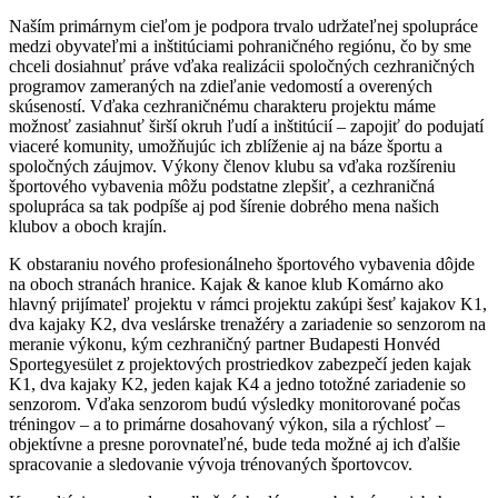
Naším primárnym cieľom je podpora trvalo udržateľnej spolupráce
medzi obyvateľmi a inštitúciami pohraničného regiónu, čo by sme
chceli dosiahnuť práve vďaka realizácii spoločných cezhraničných
programov zameraných na zdieľanie vedomostí a overených
skúseností. Vďaka cezhraničnému charakteru projektu máme
možnosť zasiahnuť širší okruh ľudí a inštitúcií – zapojiť do podujatí
viaceré komunity, umožňujúc ich zblíženie aj na báze športu a
spoločných záujmov. Výkony členov klubu sa vďaka rozšíreniu
športového vybavenia môžu podstatne zlepšiť, a cezhraničná
spolupráca sa tak podpíše aj pod šírenie dobrého mena našich
klubov a oboch krajín.
K obstaraniu nového profesionálneho športového vybavenia dôjde
na oboch stranách hranice. Kajak & kanoe klub Komárno ako
hlavný prijímateľ projektu v rámci projektu zakúpi šesť kajakov K1,
dva kajaky K2, dva veslárske trenažéry a zariadenie so senzorom na
meranie výkonu, kým cezhraničný partner Budapesti Honvéd
Sportegyesület z projektových prostriedkov zabezpečí jeden kajak
K1, dva kajaky K2, jeden kajak K4 a jedno totožné zariadenie so
senzorom. Vďaka senzorom budú výsledky monitorované počas
tréningov – a to primárne dosahovaný výkon, sila a rýchlosť –
objektívne a presne porovnateľné, bude teda možné aj ich ďalšie
spracovanie a sledovanie vývoja trénovaných športovcov.