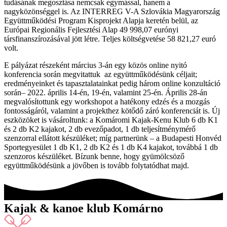
tudásának megosztása nemcsak egymással, hanem a
nagyközönséggel is. Az INTERREG V-A Szlovákia Magyarország
Együttműködési Program Kisprojekt Alapja keretén belül, az
Európai Regionális Fejlesztési Alap 49 998,07 eurónyi
társfinanszírozásával jött létre. Teljes költségvetése 58 821,27 euró
volt.
E pályázat részeként március 3-án egy közös online nyitó
konferencia során megvitattuk az együttműködésünk céljait;
eredményeinket és tapasztalatainkat pedig három online konzultáció
során– 2022. április 14-én, 19-én, valamint 25-én. Április 28-án
megvalósítottunk egy workshopot a hatékony edzés és a mozgás
fontosságáról, valamint a projekthez kötődő záró konferenciát is. Új
eszközöket is vásároltunk: a Komáromi Kajak-Kenu Klub 6 db K1
és 2 db K2 kajakot, 2 db evezőpadot, 1 db teljesítménymérő
szenzorral ellátott készüléket; míg partnerünk – a Budapesti Honvéd
Sportegyesület 1 db K1, 2 db K2 és 1 db K4 kajakot, továbbá 1 db
szenzoros készüléket. Bízunk benne, hogy gyümölcsöző
együttműködésünk a jövőben is tovább folytatódhat majd.
Kajak & kanoe klub Komárno