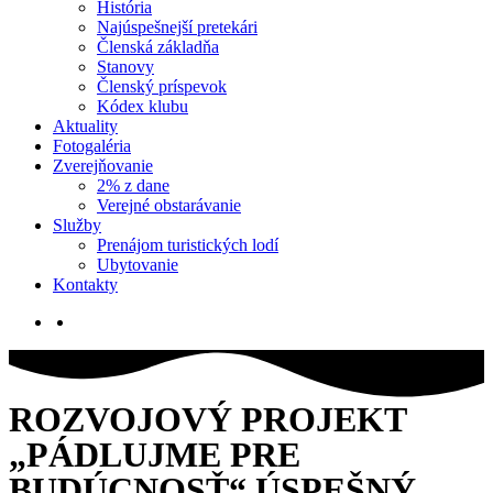
História
Najúspešnejší pretekári
Členská základňa
Stanovy
Členský príspevok
Kódex klubu
Aktuality
Fotogaléria
Zverejňovanie
2% z dane
Verejné obstarávanie
Služby
Prenájom turistických lodí
Ubytovanie
Kontakty
ROZVOJOVÝ PROJEKT
„PÁDLUJME PRE
BUDÚCNOSŤ“ ÚSPEŠNÝ