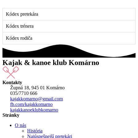
Kódex pretekára
Kódex trénera
Kódex rodiča
Kajak & kanoe klub Komárno
Kontakty
Župná 18, 945 01 Komárno
035/7710 666
kajakkomarno@gmail.com
fb.com/kajakkomarno
kajakkanoeklubkomarno
Stránky
O nás
História
Najúspešnejší pretekári