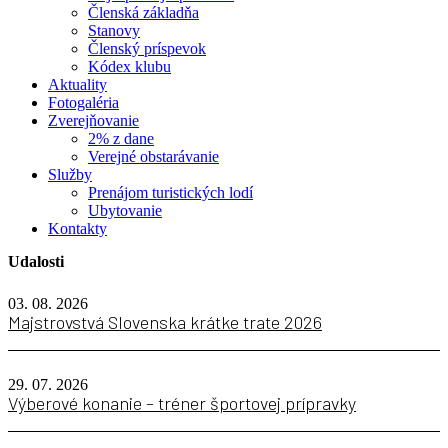
Členská základňa
Stanovy
Členský príspevok
Kódex klubu
Aktuality
Fotogaléria
Zverejňovanie
2% z dane
Verejné obstarávanie
Služby
Prenájom turistických lodí
Ubytovanie
Kontakty
Udalosti
03. 08. 2026
Majstrovstvá Slovenska krátke trate 2026
29. 07. 2026
Výberové konanie – tréner športovej prípravky