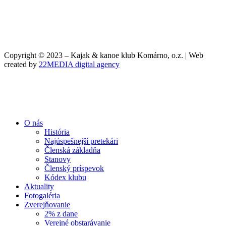
Copyright © 2023 – Kajak & kanoe klub Komárno, o.z. | Web
created by
22MEDIA digital agency
O nás
História
Najúspešnejší pretekári
Členská základňa
Stanovy
Členský príspevok
Kódex klubu
Aktuality
Fotogaléria
Zverejňovanie
2% z dane
Verejné obstarávanie