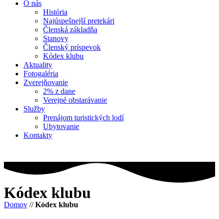
O nás
História
Najúspešnejší pretekári
Členská základňa
Stanovy
Členský príspevok
Kódex klubu
Aktuality
Fotogaléria
Zverejňovanie
2% z dane
Verejné obstarávanie
Služby
Prenájom turistických lodí
Ubytovanie
Kontakty
Kódex klubu
Domov
//
Kódex klubu