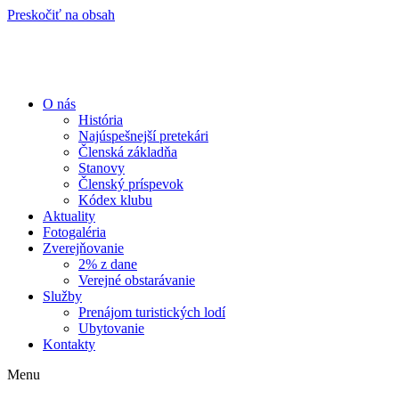
Preskočiť na obsah
O nás
História
Najúspešnejší pretekári
Členská základňa
Stanovy
Členský príspevok
Kódex klubu
Aktuality
Fotogaléria
Zverejňovanie
2% z dane
Verejné obstarávanie
Služby
Prenájom turistických lodí
Ubytovanie
Kontakty
Menu