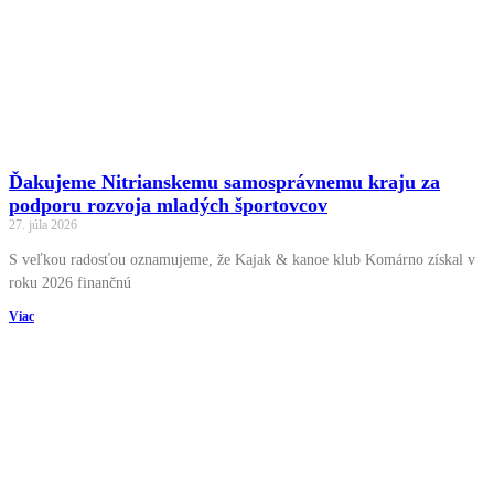
Ďakujeme Nitrianskemu samosprávnemu kraju za
podporu rozvoja mladých športovcov
27. júla 2026
S veľkou radosťou oznamujeme, že Kajak & kanoe klub Komárno získal v
roku 2026 finančnú
Viac