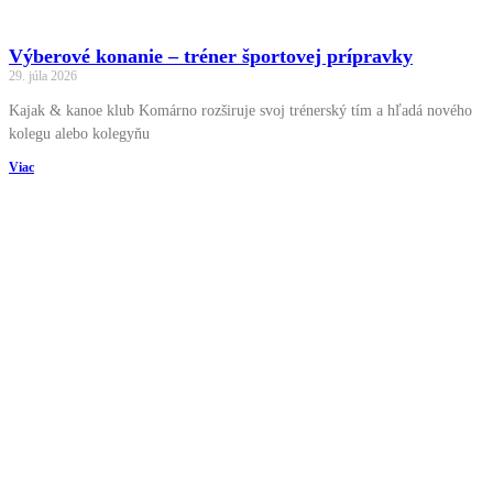
Výberové konanie – tréner športovej prípravky
29. júla 2026
Kajak & kanoe klub Komárno rozširuje svoj trénerský tím a hľadá nového
kolegu alebo kolegyňu
Viac