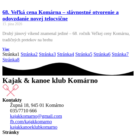
68. Veľká cena Komárna – slávnostné otvorenie a
odovzdanie novej telocvične
15. júna 2026
Druhý júnový víkend znamenal jediné – 68. ročník Veľkej ceny Komárna,
tradičných pretekov na brehu
Viac
Stránka
1
Stránka
2
Stránka
3
Stránka
4
Stránka
5
Stránka
6
Stránka
7
Stránka
8
Kajak & kanoe klub Komárno
Kontakty
Župná 18, 945 01 Komárno
035/7710 666
kajakkomarno@gmail.com
fb.com/kajakkomarno
kajakkanoeklubkomarno
Stránky