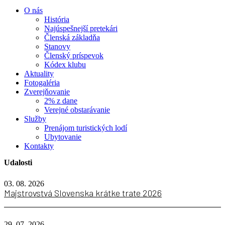
O nás
História
Najúspešnejší pretekári
Členská základňa
Stanovy
Členský príspevok
Kódex klubu
Aktuality
Fotogaléria
Zverejňovanie
2% z dane
Verejné obstarávanie
Služby
Prenájom turistických lodí
Ubytovanie
Kontakty
Udalosti
03. 08. 2026
Majstrovstvá Slovenska krátke trate 2026
29. 07. 2026