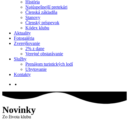
História
Najúspešnejší pretekári
Členská základňa
Stanovy
Členský príspevok
Kódex klubu
Aktuality
Fotogaléria
Zverejňovanie
2% z dane
Verejné obstarávanie
Služby
Prenájom turistických lodí
Ubytovanie
Kontakty
Novinky
Zo života klubu