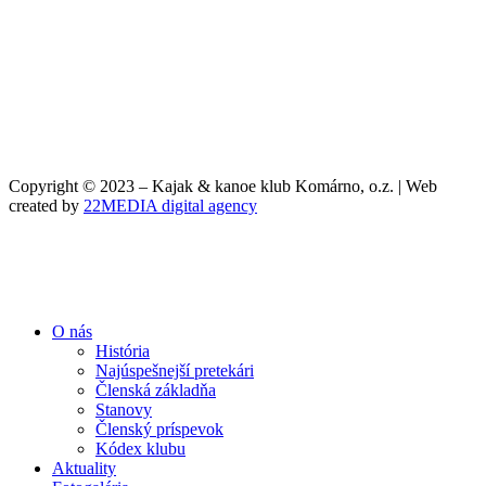
Copyright © 2023 – Kajak & kanoe klub Komárno, o.z. | Web
created by
22MEDIA digital agency
O nás
História
Najúspešnejší pretekári
Členská základňa
Stanovy
Členský príspevok
Kódex klubu
Aktuality