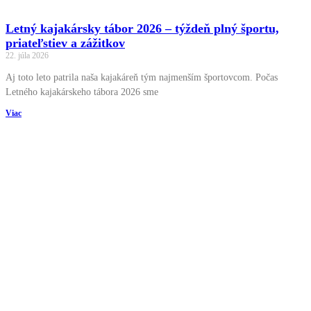
Letný kajakársky tábor 2026 – týždeň plný športu,
priateľstiev a zážitkov
22. júla 2026
Aj toto leto patrila naša kajakáreň tým najmenším športovcom. Počas
Letného kajakárskeho tábora 2026 sme
Viac