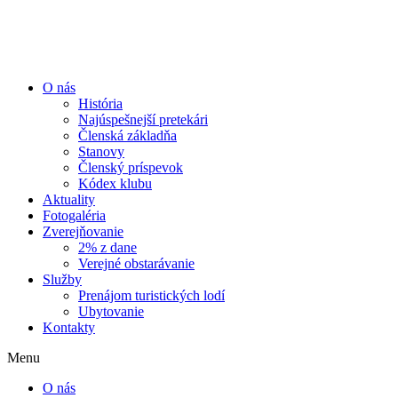
Preskočiť
na
obsah
O nás
História
Najúspešnejší pretekári
Členská základňa
Stanovy
Členský príspevok
Kódex klubu
Aktuality
Fotogaléria
Zverejňovanie
2% z dane
Verejné obstarávanie
Služby
Prenájom turistických lodí
Ubytovanie
Kontakty
Menu
O nás