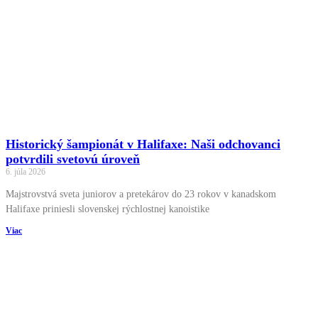
Historický šampionát v Halifaxe: Naši odchovanci
potvrdili svetovú úroveň
6. júla 2026
Majstrovstvá sveta juniorov a pretekárov do 23 rokov v kanadskom
Halifaxe priniesli slovenskej rýchlostnej kanoistike
Viac