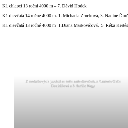
K1 chlapci 13 roční 4000 m – 7. Dávid Hodek
K1 dievčatá 14 ročné 4000 m- 1. Michaela Zrneková, 3. Nadine Ďur
K1 dievčatá 13 ročné 4000 m- 1.Diana Markovičová, 5. Réka Kerté
Z medailových pozícií sa tešia naše dievčatá, z 2.miesta Gréta
Dosúdilová a 3. Szófia Nagy