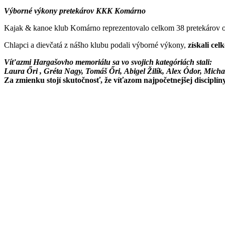
Výborné výkony pretekárov KKK Komárno
Kajak & kanoe klub Komárno reprezentovalo celkom 38 pretekárov od
Chlapci a dievčatá z nášho klubu podali výborné výkony,
získali cel
Víťazmi Hargašovho memoriálu sa vo svojich kategóriách stali:
Laura Őri , Gréta Nagy, Tomáš Őri, Abigel Žilík, Alex Ódor, Mic
Za zmienku stojí skutočnosť, že víťazom najpočetnejšej disciplín