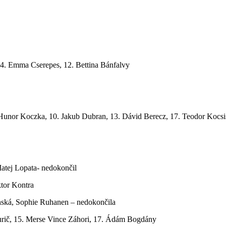
, 4. Emma Cserepes, 12. Bettina Bánfalvy
 Hunor Koczka, 10. Jakub Dubran, 13. Dávid Berecz, 17. Teodor Kocsi
atej Lopata- nedokončil
ktor Kontra
anská, Sophie Ruhanen – nedokončila
urič, 15. Merse Vince Záhori, 17. Ádám Bogdány