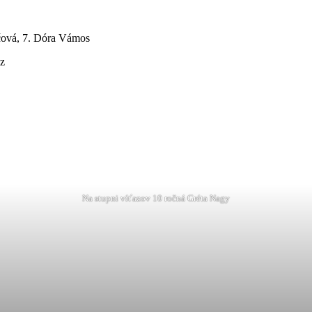
čová, 7. Dóra Vámos
sz
Na stupni víťazov 10 ročná Gréta Nagy