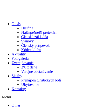
Preskočiť
na
obsah
O nás
História
Najúspešnejší pretekári
Členská základňa
Stanovy
Členský príspevok
Kódex klubu
Aktuality
Fotogaléria
Zverejňovanie
2% z dane
Verejné obstarávanie
Služby
Prenájom turistických lodí
Ubytovanie
Kontakty
Menu
O nás