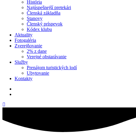
História
Najúspešnejší pretekári
Členská základňa
Stanovy
Členský príspevok
Kódex klubu
Aktuality
Fotogaléria
Zverejňovanie
2% z dane
Verejné obstarávanie
Služby
Prenájom turistických lodí
Ubytovanie
Kontakty