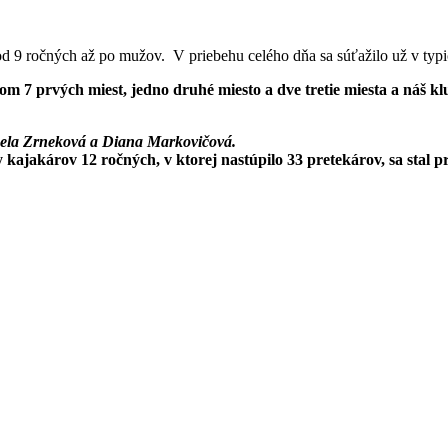
 9 ročných až po mužov. V priebehu celého dňa sa súťažilo už v typi
kom 7 prvých miest, jedno druhé miesto a dve tretie miesta a náš k
haela Zrneková a Diana Markovičová.
y kajakárov 12 ročných, v ktorej nastúpilo 33 pretekárov, sa stal