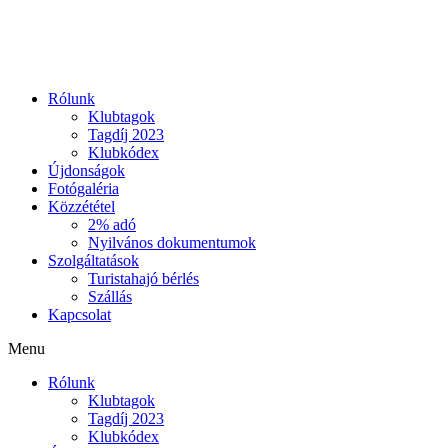
Ugrás
a
tartalomhoz
Rólunk
Klubtagok
Tagdíj 2023
Klubkódex
Újdonságok
Fotógaléria
Közzététel
2% adó
Nyilvános dokumentumok
Szolgáltatások
Turistahajó bérlés
Szállás
Kapcsolat
Menu
Rólunk
Klubtagok
Tagdíj 2023
Klubkódex