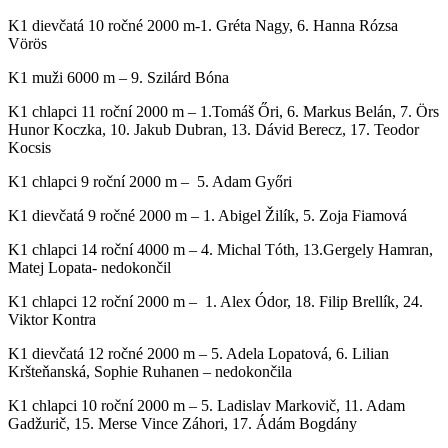
K1 dievčatá 10 ročné 2000 m-1. Gréta Nagy, 6. Hanna Rózsa
Vörös
K1 muži 6000 m – 9. Szilárd Bóna
K1 chlapci 11 roční 2000 m – 1.Tomáš Őri, 6. Markus Belán, 7. Örs
Hunor Koczka, 10. Jakub Dubran, 13. Dávid Berecz, 17. Teodor
Kocsis
K1 chlapci 9 roční 2000 m – 5. Adam Győri
K1 dievčatá 9 ročné 2000 m – 1. Abigel Žilík, 5. Zoja Fiamová
K1 chlapci 14 roční 4000 m – 4. Michal Tóth, 13.Gergely Hamran,
Matej Lopata- nedokončil
K1 chlapci 12 roční 2000 m – 1. Alex Ódor, 18. Filip Brellík, 24.
Viktor Kontra
K1 dievčatá 12 ročné 2000 m – 5. Adela Lopatová, 6. Lilian
Kršteňanská, Sophie Ruhanen – nedokončila
K1 chlapci 10 roční 2000 m – 5. Ladislav Markovič, 11. Adam
Gadžurič, 15. Merse Vince Záhori, 17. Ádám Bogdány