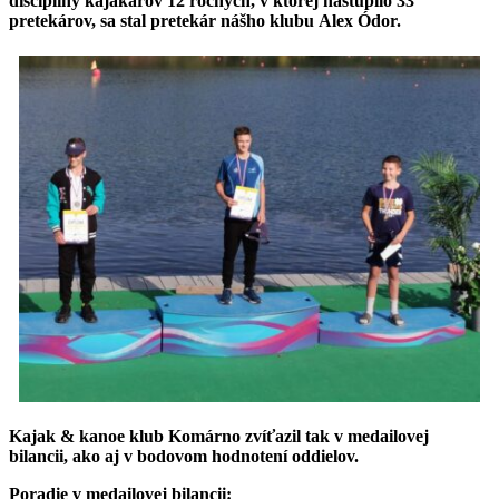
disciplíny kajakárov 12 ročných, v ktorej nastúpilo 33
pretekárov, sa stal pretekár nášho klubu Alex Ódor.
Kajak & kanoe klub Komárno zvíťazil tak v medailovej
bilancii, ako aj v bodovom hodnotení oddielov.
Poradie v medailovej bilancii: