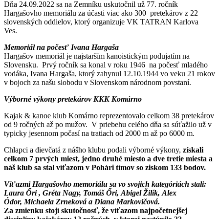
Dňa 24.09.2022 sa na Zemníku uskutočnil už 77. ročník
Hargašovho memoriálu za účasti viac ako 300 pretekárov z 22
slovenských oddielov, ktorý organizuje VK TATRAN Karlova
Ves.
Memoriál na počesť Ivana Hargaša
Hargašov memoriál je najstarším kanoistickým podujatím na
Slovensku. Prvý ročník sa konal v roku 1946 na počesť mladého
vodáka, Ivana Hargaša, ktorý zahynul 12.10.1944 vo veku 21 rokov
v bojoch za našu slobodu v Slovenskom národnom povstaní.
Výborné výkony pretekárov KKK Komárno
Kajak & kanoe klub Komárno reprezentovalo celkom 38 pretekárov
od 9 ročných až po mužov. V priebehu celého dňa sa súťažilo už v
typicky jesennom počasí na tratiach od 2000 m až po 6000 m.
Chlapci a dievčatá z nášho klubu podali výborné výkony,
získali
celkom 7 prvých miest, jedno druhé miesto a dve tretie miesta a
náš klub sa stal víťazom v Pohári tímov so ziskom 133 bodov.
Víťazmi Hargašovho memoriálu sa vo svojich kategóriách stali:
Laura Őri , Gréta Nagy, Tomáš Őri, Abigel Žilík, Alex
Ódor, Michaela Zrneková a Diana Markovičová.
Za zmienku stojí skutočnosť, že víťazom najpočetnejšej