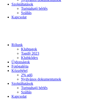
Szolgáltatások
Turistahajó bérlés
Szállás
Kapcsolat
Rólunk
Klubtagok
Tagdíj 2023
Klubkódex
Újdonságok
Fotógaléria
Közzététel
2% adó
Nyilvános dokumentumok
Szolgáltatások
Turistahajó bérlés
Szállás
Kapcsolat