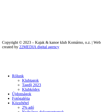
Copyright © 2023 – Kajak & kanoe klub Komárno, o.z. | Web
created by
22MEDIA digital agency
Rólunk
Klubtagok
Tagdíj 2023
Klubkódex
Újdonságok
Fotógaléria
Közzététel
2% adó
Nyilvános dokumentumok