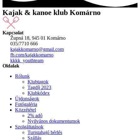
Kajak & kanoe klub Komárno
Kapcsolat
Župná 18, 945 01 Komárno
035/7710 666
kajakkomarno@gmail.com
fb.com/kajakkomarno
kkkk_youthteam
Oldalak
Rólunk
Klubtagok
Tagdíj 2023
Klubkódex
Újdonságok
Fotógaléria
Közzététel
2% adó
Nyilvános dokumentumok
Szolgáltatások
Turistahajó bérlés
Szállás