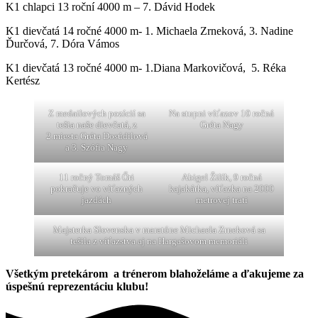
K1 chlapci 13 roční 4000 m – 7. Dávid Hodek
K1 dievčatá 14 ročné 4000 m- 1. Michaela Zrneková, 3. Nadine
Ďurčová, 7. Dóra Vámos
K1 dievčatá 13 ročné 4000 m- 1.Diana Markovičová, 5. Réka
Kertész
Z medailových pozícií sa
Na stupni víťazov 10 ročná
tešia naše dievčatá, z
Gréta Nagy
2.miesta Gréta Dosúdilová
a 3. Szófia Nagy
11 ročný Tomáš Őri
Abigel Žilík, 9 ročná
pokračuje vo víťazných
kajakárka, víťazka na 2000
jazdách
metrovej trati
Majsterka Slovenska v maratóne Michaela Zrneková sa
tešila z víťazstva aj na Hargašovom memoriáli
Všetkým pretekárom a trénerom blahoželáme a ďakujeme za
úspešnú reprezentáciu klubu!