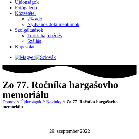
Újdonságok
Fotógaléria
Közzététel
2% adó
Nyilvános dokumentumok
Szolgáltatások
Turistahajó bérlés
Szállás
Kapcsolat
Zo 77. Ročníka hargašovho
memoriálu
Domov
//
Újdonságok
//
Novinky
//
Zo 77. Ročníka hargašovho
memoriálu
29. szeptember 2022