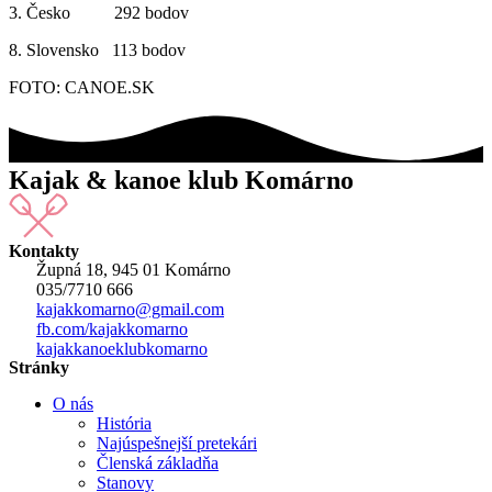
3. Česko 292 bodov
8. Slovensko 113 bodov
FOTO: CANOE.SK
Kajak & kanoe klub Komárno
Kontakty
Župná 18, 945 01 Komárno
035/7710 666
kajakkomarno@gmail.com
fb.com/kajakkomarno
kajakkanoeklubkomarno
Stránky
O nás
História
Najúspešnejší pretekári
Členská základňa
Stanovy