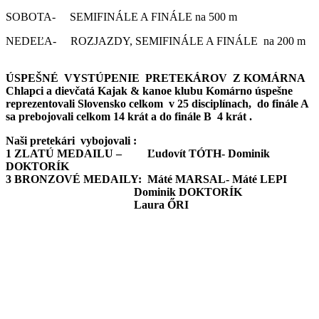
SOBOTA- SEMIFINÁLE A FINÁLE na 500 m
NEDEĽA- ROZJAZDY, SEMIFINÁLE A FINÁLE na 200 m
ÚSPEŠNÉ VYSTÚPENIE PRETEKÁROV Z KOMÁRNA
Chlapci a dievčatá Kajak & kanoe klubu Komárno úspešne
reprezentovali Slovensko celkom v 25 disciplínach, do finále A
sa prebojovali celkom 14 krát a do finále B 4 krát .
Naši pretekári vybojovali :
1 ZLATÚ MEDAILU – Ľudovít TÓTH- Dominik
DOKTORÍK
3 BRONZOVÉ MEDAILY: Máté MARSAL- Máté LEPI
Dominik DOKTORÍK
Laura ŐRI