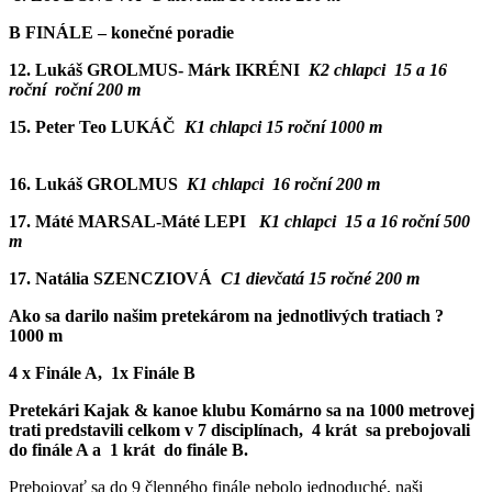
B FINÁLE – konečné poradie
12. Lukáš GROLMUS- Márk IKRÉNI
K2 chlapci 15 a 16
roční roční 200 m
15. Peter Teo LUKÁČ
K1 chlapci 15 roční 1000 m
16. Lukáš GROLMUS
K1 chlapci 16 roční 200 m
17. Máté MARSAL-Máté LEPI
K1 chlapci 15 a 16 roční 500
m
17. Natália SZENCZIOVÁ
C1 dievčatá 15 ročné 200 m
Ako sa darilo našim pretekárom na jednotlivých tratiach ?
1000 m
4 x Finále A, 1x Finále B
Pretekári Kajak & kanoe klubu Komárno sa na 1000 metrovej
trati predstavili celkom v 7 disciplínach, 4 krát sa prebojovali
do finále A a 1 krát do finále B.
Prebojovať sa do 9 členného finále nebolo jednoduché, naši