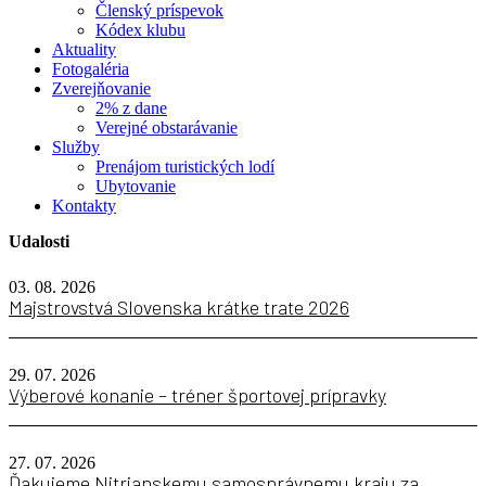
Členský príspevok
Kódex klubu
Aktuality
Fotogaléria
Zverejňovanie
2% z dane
Verejné obstarávanie
Služby
Prenájom turistických lodí
Ubytovanie
Kontakty
Udalosti
03. 08. 2026
Majstrovstvá Slovenska krátke trate 2026
29. 07. 2026
Výberové konanie – tréner športovej prípravky
27. 07. 2026
Ďakujeme Nitrianskemu samosprávnemu kraju za