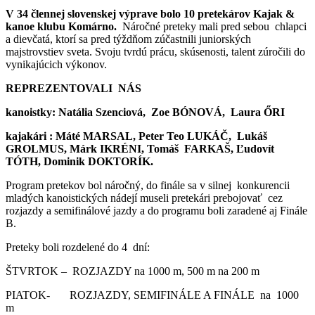
V 34 člennej slovenskej výprave bolo 10 pretekárov Kajak &
kanoe klubu Komárno.
Náročné preteky mali pred sebou chlapci
a dievčatá, ktorí sa pred týždňom zúčastnili juniorských
majstrovstiev sveta. Svoju tvrdú prácu, skúsenosti, talent zúročili do
vynikajúcich výkonov.
REPREZENTOVALI NÁS
kanoistky: Natália Szenciová, Zoe BÓNOVÁ, Laura ŐRI
kajakári : Máté MARSAL, Peter Teo LUKÁČ, Lukáš
GROLMUS, Márk IKRÉNI, Tomáš FARKAŠ, Ľudovít
TÓTH, Dominik DOKTORÍK.
Program pretekov bol náročný, do finále sa v silnej konkurencii
mladých kanoistických nádejí museli pretekári prebojovať cez
rozjazdy a semifinálové jazdy a do programu boli zaradené aj Finále
B.
Preteky boli rozdelené do 4 dní:
ŠTVRTOK – ROZJAZDY na 1000 m, 500 m na 200 m
PIATOK- ROZJAZDY, SEMIFINÁLE A FINÁLE na 1000
m