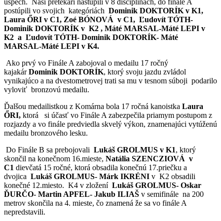
úspech. Naši pretekári nastúpili v 8 disciplínach, do finále A
postúpili vo svojich kategóriách
Dominik DOKTORÍK v K1,
Laura ŐRI v C1, Zoé BÓNOVÁ v C1, Ľudovít TÓTH-
Dominik DOKTORÍK v K2 , Máté MARSAL-Máté LEPI v
K2 a Ľudovít TÓTH- Dominik DOKTORÍK- Máté
MARSAL-Máté LEPI v K4.
Ako prvý vo Finále A zabojoval o medailu 17 ročný
kajakár
Dominik DOKTORÍK
, ktorý svoju jazdu zvládol
vynikajúco a na dvestometrovej trati sa mu v tesnom súboji podarilo
vyloviť bronzovú medailu.
Ďalšou medailistkou z Komárna bola 17 ročná kanoistka
Laura
ŐRI,
ktorá si účasť vo Finále A zabezpečila priamym postupom z
rozjazdy a vo finále predviedla skvelý výkon, znamenajúci vytúženú
medailu bronzového lesku.
Do Finále B sa prebojovali
Lukáš GROLMUS v K1
, ktorý
skončil na konečnom 16.mieste,
Natália SZENCZIOVÁ v
C1
dievčatá 15 ročné, ktorá obsadila konečnú 17.priečku a
dvojica
Lukáš GROLMUS- Márk IKRÉNI
v K2 obsadili
konečné 12.miesto. K4 v zložení
Lukáš GROLMUS- Oskar
ĎURČO- Martin APFEL- Jakub ILIAŠ
v semifinále na 200
metrov skončila na 4. mieste, čo znamená že sa vo finále A
nepredstavili.