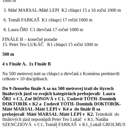
1000 m
3. Máté MARSAL-Máté LEPI K2 chlapci 15 a 16 roční 1000 m
6. Tomáš FARKAŠ K1 chlapci 17 roční 1000 m
8. Laura ŐRI C1 dievčatá 17 ročné 1000 m
FINÁLE B – konečné poradie
15. Peter Teo LUKÁČ K1 chlapci 15 roční 1000 m
500 m
4 x Finále A, 1x Finále B
Na 500 metrovej trati sa chlapci a dievčatá z Komárna predstavili
celkom v 10 disciplínach.
Do 9 členného finále A sa na 500 metrovej trati do štyroch
finálových jázd vo svojich kategóriách prebojovali: Laura
ŐRI v C1, Zoé BÓNOVÁ v C1, Ľudovít TÓTH- Dominik
DOKTORÍK v K2 a Ľudovít TÓTH- Dominik DOKTORÍK-
Máté MARSAL-Máté LEPI v K4 a do finále B sa
prebojovali Máté MARSAL-Máté LEPI v K2.
Tentokrát do
finálových jázd nepostúpili Peter Teo Lukáč v K1, Natália
SZENCZIOVÁ v C1, Tomáš FARKAŠ v K1, Lukáš GROLMUS