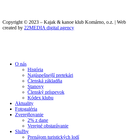
Copyright © 2023 – Kajak & kanoe klub Komárno, o.z. | Web
created by
22MEDIA digital agency
O nás
História
Najúspešnejší pretekári
Členská základňa
Stanovy
Členský príspevok
Kódex klubu
Aktuality
Fotogaléria
Zverejňovanie
2% z dane
Verejné obstarávanie
Služby
Prenájom turistických lodí