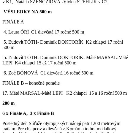
v K1, Natália SZENCZIOVÁ -Vivien STEHLÍK v C2.
VÝSLEDKY NA 500 m
FINÁLE A
4. Laura ŐRI C1 dievčatá 17 ročné 500 m
5. Ľudovít TÓTH- Dominik DOKTORÍK K2 chlapci 17 roční
500 m
5. Ľudovít TÓTH- Dominik DOKTORÍK- Máté MARSAL-Máté
LEPI K4 chlapci 15 až 17 roční 500 m
6. Zoé BÓNOVÁ C1 dievčatá 16 ročné 500 m
FINÁLE B – konečné poradie
17. Máté MARSAL-Máté LEPI K2 chlapci 15 a 16 roční 500 m
200 m
6 x Finále A, 3 x Finále B
Posledný deň Súťaže olympijských nádejí patril 200 metrovým
tratiam. Pre chlapcov a dievčatá z Komárna to bol medailový