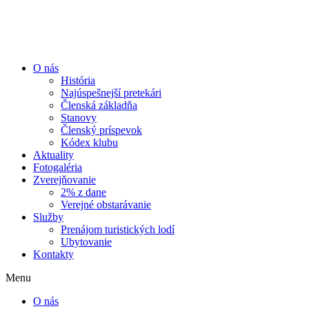
Preskočiť
na
obsah
O nás
História
Najúspešnejší pretekári
Členská základňa
Stanovy
Členský príspevok
Kódex klubu
Aktuality
Fotogaléria
Zverejňovanie
2% z dane
Verejné obstarávanie
Služby
Prenájom turistických lodí
Ubytovanie
Kontakty
Menu
O nás