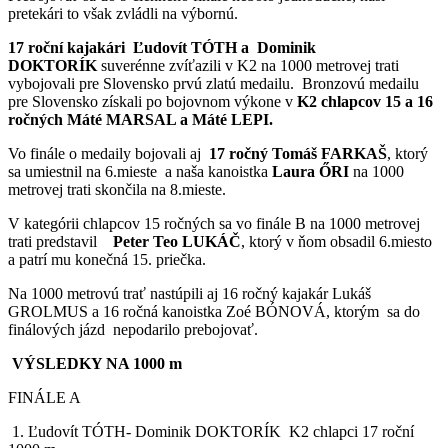
pretekári to však zvládli na výbornú.
17 roční kajakári Ľudovít TÓTH a Dominik
DOKTORÍK
suverénne zvíťazili v K2 na 1000 metrovej trati
vybojovali pre Slovensko prvú zlatú medailu. Bronzovú medailu
pre Slovensko získali po bojovnom výkone v
K2 chlapcov 15 a 16
ročných Máté MARSAL a Máté LEPI.
Vo finále o medaily bojovali aj
17 ročný Tomáš FARKAŠ
, ktorý
sa umiestnil na 6.mieste a naša kanoistka
Laura ŐRI
na 1000
metrovej trati skončila na 8.mieste.
V kategórii chlapcov 15 ročných sa vo finále B na 1000 metrovej
trati predstavil
Peter Teo LUKÁČ
, ktorý v ňom obsadil 6.miesto
a patrí mu konečná 15. priečka.
Na 1000 metrovú trať nastúpili aj 16 ročný kajakár Lukáš
GROLMUS a 16 ročná kanoistka Zoé BÓNOVÁ, ktorým sa do
finálových jázd nepodarilo prebojovať.
VÝSLEDKY NA 1000 m
FINÁLE A
1. Ľudovít TÓTH- Dominik DOKTORÍK K2 chlapci 17 roční