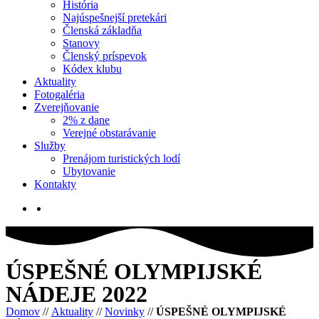
História
Najúspešnejší pretekári
Členská základňa
Stanovy
Členský príspevok
Kódex klubu
Aktuality
Fotogaléria
Zverejňovanie
2% z dane
Verejné obstarávanie
Služby
Prenájom turistických lodí
Ubytovanie
Kontakty
ÚSPEŠNÉ OLYMPIJSKÉ
NÁDEJE 2022
Domov
//
Aktuality
//
Novinky
//
ÚSPEŠNÉ OLYMPIJSKÉ