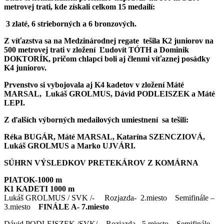
metrovej trati, kde získali celkom 15 medailí:
3 zlaté, 6 strieborných a 6 bronzových.
Z víťazstva sa na Medzinárodnej regate tešila K2 juniorov na
500 metrovej trati v zložení Ľudovít TÓTH a Dominik
DOKTORÍK, pričom chlapci boli aj členmi víťaznej posádky
K4 juniorov.
Prvenstvo si vybojovala aj K4 kadetov v zložení Máté
MARSAL, Lukáš GROLMUS, Dávid PODLEISZEK a Máté
LEPI.
Z ďalších výborných medailových umiestnení sa tešili:
Réka BUGÁR, Máté MARSAL, Katarína SZENCZIOVÁ,
Lukáš GROLMUS a Marko UJVÁRI.
SÚHRN VÝSLEDKOV PRETEKÁROV Z KOMÁRNA
PIATOK-1000 m
K1 KADETI 1000 m
Lukáš GROLMUS / SVK /- Rozjazda- 2.miesto Semifinále –
3.miesto
FINÁLE A- 7.miesto
Dávid PODLEISZEK /SVK/- Rozjazda- 5.miesto Semifinále –