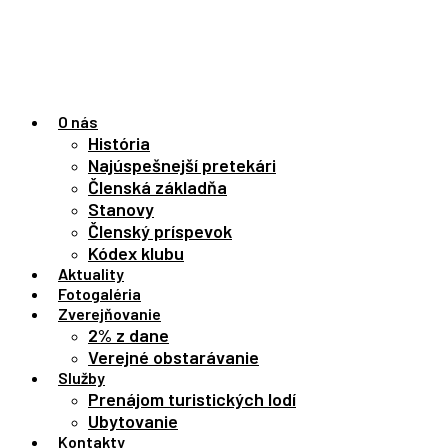
Preskočiť
na
obsah
O nás
História
Najúspešnejší pretekári
Členská základňa
Stanovy
Členský príspevok
Kódex klubu
Aktuality
Fotogaléria
Zverejňovanie
2% z dane
Verejné obstarávanie
Služby
Prenájom turistických lodí
Ubytovanie
Kontakty