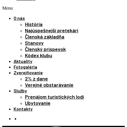
Menu
O nás
História
Najúspešnejší pretekári
Členská základňa
Stanovy
Členský príspevok
Kódex klubu
Aktuality
Fotogaléria
Zverejňovanie
2% z dane
Verejné obstarávanie
Služby
Prenájom turistických lodí
Ubytovanie
Kontakty