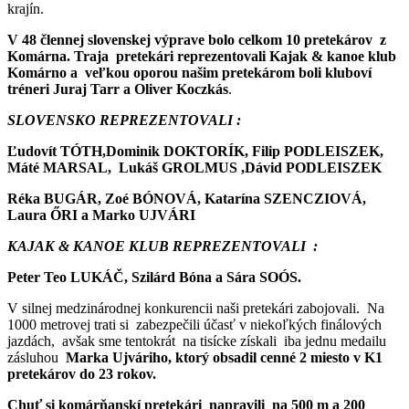
krajín.
V 48 člennej slovenskej výprave bolo celkom 10 pretekárov z
Komárna. Traja pretekári reprezentovali Kajak & kanoe klub
Komárno a veľkou oporou našim pretekárom boli kluboví
tréneri Juraj Tarr a Oliver Koczkás
.
SLOVENSKO REPREZENTOVALI :
Ľudovít TÓTH,Dominik DOKTORÍK, Filip PODLEISZEK,
Máté MARSAL, Lukáš GROLMUS ,Dávid PODLEISZEK
Réka BUGÁR, Zoé BÓNOVÁ, Katarína SZENCZIOVÁ,
Laura ŐRI a Marko UJVÁRI
KAJAK & KANOE KLUB REPREZENTOVALI :
Peter Teo LUKÁČ, Szilárd Bóna a Sára SOÓS.
V silnej medzinárodnej konkurencii naši pretekári zabojovali. Na
1000 metrovej trati si zabezpečili účasť v niekoľkých finálových
jazdách, avšak sme tentokrát na tisícke získali iba jednu medailu
zásluhou
Marka Ujváriho, ktorý obsadil cenné 2 miesto v K1
pretekárov do 23 rokov.
Chuť si komárňanskí pretekári napravili na 500 m a 200