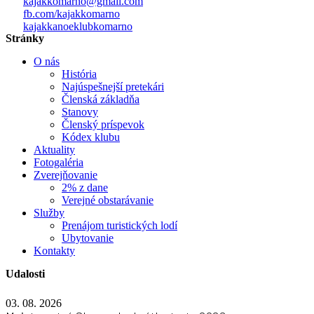
kajakkomarno@gmail.com
fb.com/kajakkomarno
kajakkanoeklubkomarno
Stránky
O nás
História
Najúspešnejší pretekári
Členská základňa
Stanovy
Členský príspevok
Kódex klubu
Aktuality
Fotogaléria
Zverejňovanie
2% z dane
Verejné obstarávanie
Služby
Prenájom turistických lodí
Ubytovanie
Kontakty
Udalosti
03. 08. 2026