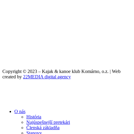
Copyright © 2023 – Kajak & kanoe klub Komárno, o.z. | Web
created by
22MEDIA digital agency
O nás
História
Najúspešnejší pretekári
Členská základňa
Stanovy