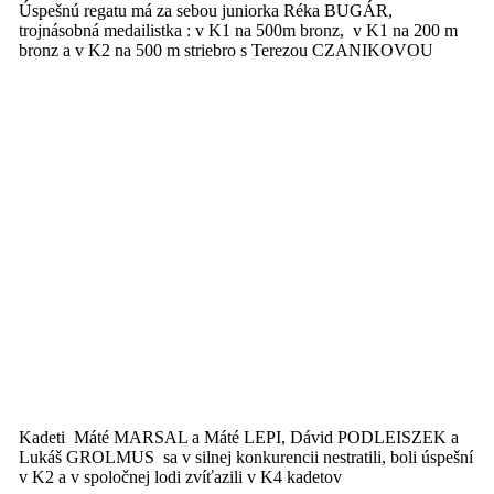
Úspešnú regatu má za sebou juniorka Réka BUGÁR,
trojnásobná medailistka : v K1 na 500m bronz, v K1 na 200 m
bronz a v K2 na 500 m striebro s Terezou CZANIKOVOU
Kadeti Máté MARSAL a Máté LEPI, Dávid PODLEISZEK a
Lukáš GROLMUS sa v silnej konkurencii nestratili, boli úspešní
v K2 a v spoločnej lodi zvíťazili v K4 kadetov