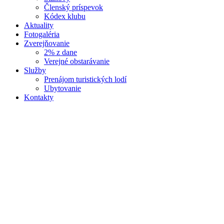
Členský príspevok
Kódex klubu
Aktuality
Fotogaléria
Zverejňovanie
2% z dane
Verejné obstarávanie
Služby
Prenájom turistických lodí
Ubytovanie
Kontakty