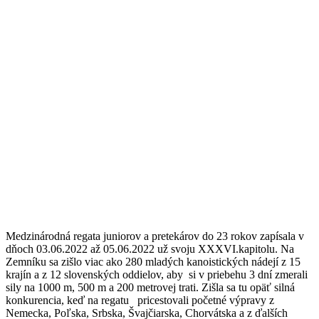
Medzinárodná regata juniorov a pretekárov do 23 rokov zapísala v
dňoch 03.06.2022 až 05.06.2022 už svoju XXXVI.kapitolu. Na
Zemníku sa zišlo viac ako 280 mladých kanoistických nádejí z 15
krajín a z 12 slovenských oddielov, aby si v priebehu 3 dní zmerali
sily na 1000 m, 500 m a 200 metrovej trati. Zišla sa tu opäť silná
konkurencia, keď na regatu pricestovali početné výpravy z
Nemecka, Poľska, Srbska, Švajčiarska, Chorvátska a z ďalších