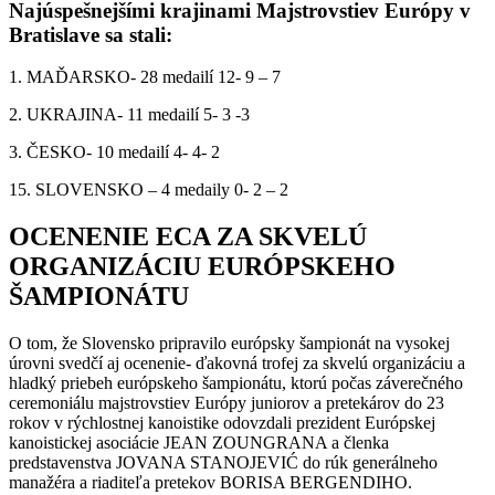
Najúspešnejšími krajinami Majstrovstiev Európy v
Bratislave sa stali:
1. MAĎARSKO-
28
medailí 12- 9 – 7
2. UK
R
AJINA-
11
medailí 5- 3 -3
3
.
ČESKO-
10
medailí 4- 4- 2
15. SLOVENSKO – 4 medaily 0- 2 – 2
OCENENIE ECA ZA SKVELÚ
ORGANIZÁCIU EURÓPSKEHO
ŠAMPIONÁTU
O tom, že Slovensko pripravilo európsky šampionát na vysokej
úrovni svedčí aj ocenenie-
ďakovná trofej za skvelú organizáciu a
hladký priebeh európskeho šampionátu, ktorú počas záverečného
ceremoniálu majstrovstiev Európy juniorov a pretekárov do 23
rokov v rýchlostnej kanoistike odovzdali prezident Európskej
kanoistickej asociácie JEAN ZOUNGRANA a členka
predstavenstva JOVANA STANOJEVIĆ do rúk generálneho
manažéra a riaditeľa pretekov BORISA BERGENDIHO.