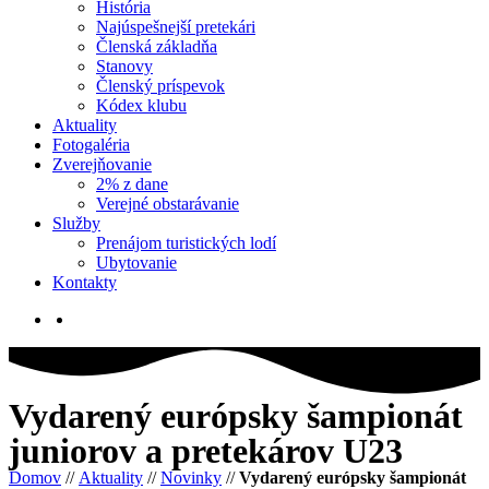
História
Najúspešnejší pretekári
Členská základňa
Stanovy
Členský príspevok
Kódex klubu
Aktuality
Fotogaléria
Zverejňovanie
2% z dane
Verejné obstarávanie
Služby
Prenájom turistických lodí
Ubytovanie
Kontakty
Vydarený európsky šampionát
juniorov a pretekárov U23
Domov
//
Aktuality
//
Novinky
//
Vydarený európsky šampionát