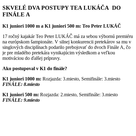
SKVELÉ
DV
A
POSTUPY TEA LUKÁČA DO
FINÁLE
A
K1 juniori 1000 m a K1 juniori 500 m: Teo Peter LUKÁČ
17 ročný kajakár Teo Peter LUKÁČ má za sebou výbornú premiéru
na európskom šampionáte. V silnej konkurencii pretekárov sa mu v
singlových disciplínach podarilo prebojovať do dvoch Finále A, čo
je pre mladého pretekára vynikajúcim výsledkom a veľkou
motiváciou do ďalšej prípravy.
Ako postupoval v K1 do finále?
K1 juniori 1000 m
:
Rozjazda: 3.miesto, Semifinále: 3.miesto
FINÁLE:
8
.miesto
K1 juniori 500 m:
Rozjazda: 2.miesto, Semifinále: 3.miesto
FINÁLE:
9
.miesto