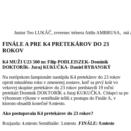
Junior Teo LUKÁČ, zverenec trénera Attilu AMBRUSA, má z
FINÁLE A PRE K4 PRETEKÁROV DO 23
ROKOV
K4 MUŽI U23 500 m: Filip PODLEISZEK- Dominik
DOKTORÍK- Juraj KUKUČKA- Daniel RYBANSKÝ
Na európskom šampionáte nastúpil
a K4
pretekárov do 23 rokov
oproti minulému roku v zmenenej zostave, keď sa prvý krát vo
vekovej skupine pretekárov do 23 rokov predstavili 19 ročn
í
pretekári Dominik DOKTORÍK a Juraj KUKUČKA. Chlapci sa po
výbornom výkone v semifinále tešili z postupu do Finále A, v
ktorom obsadili konečné 9.miesto.
Ako postupovala K4 pretekárov do 23 rokov?
Rozjazda:
4
.miesto Semifinále: 3.miesto
FINÁLE: 9.miesto