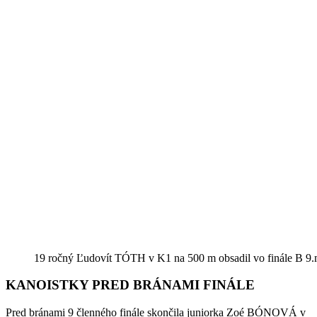
19 ročný Ľudovít TÓTH v K1 na 500 m obsadil vo finále B 9.
KANOISTKY PRED BRÁNAMI FINÁLE
Pred bránami 9 členného finále skončila juniorka Zoé BÓNOVÁ v