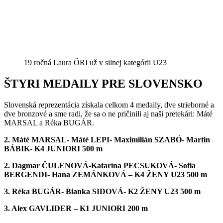
19 ročná Laura ŐRI už v silnej kategórii U23
ŠTYRI MEDAILY PRE SLOVENSKO
Slovenská reprezentácia získala celkom 4 medaily, dve strieborné a
dve bronzové a sme radi, že sa o ne pričinili aj naši pretekári:
Máté
MARSAL a Réka BUGÁR.
2. Máté MARSAL- Máté LEPI- Maximilián SZABÓ- Martin
BÁBIK- K4 JUNIORI 500 m
2.
Dagmar ČULENOVÁ-Katarína PECSUKOVÁ-
S
ofia
BERGENDI- Hana ZEMÁNKOVÁ – K4
ŽENY
U23 500 m
3. R
é
ka BUGÁR- Bianka SIDOVÁ- K2 ŽENY U23 500 m
3. Alex GAVLIDER – K1 JUNIORI 200 m