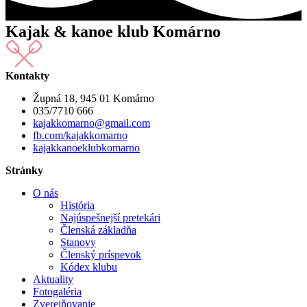
Kajak & kanoe klub Komárno
Kontakty
Župná 18, 945 01 Komárno
035/7710 666
kajakkomarno@gmail.com
fb.com/kajakkomarno
kajakkanoeklubkomarno
Stránky
O nás
História
Najúspešnejší pretekári
Členská základňa
Stanovy
Členský príspevok
Kódex klubu
Aktuality
Fotogaléria
Zverejňovanie