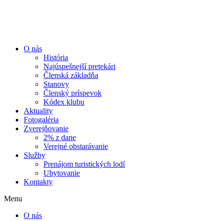
Preskočiť
na
obsah
O nás
História
Najúspešnejší pretekári
Členská základňa
Stanovy
Členský príspevok
Kódex klubu
Aktuality
Fotogaléria
Zverejňovanie
2% z dane
Verejné obstarávanie
Služby
Prenájom turistických lodí
Ubytovanie
Kontakty
Menu
O nás