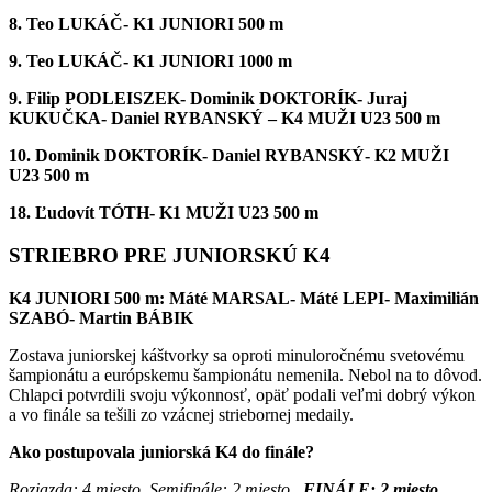
8
. Teo LUKÁČ- K1 JUNIORI 500 m
9. Teo LUKÁČ- K1 JUNIORI 1000 m
9. Filip PODLEISZEK- Dominik DOKTORÍK- Juraj
KUKUČKA- Daniel RYBANSKÝ – K4 MUŽI U23 500 m
10
. Dominik DOKTORÍK- Daniel RYBANSKÝ- K2 MUŽI
U23 500 m
18. Ľudovít TÓTH- K1 MUŽI U23 500 m
STRIEBRO PRE JUNIORSKÚ K4
K4 JUNIORI 500 m: Máté MARSAL- Máté LEPI- Maximilián
SZABÓ- Martin BÁBIK
Zostava juniorskej káštvorky sa oproti minuloročnému svetovému
šampionátu a európskemu šampionátu nemenila. Nebol na to dôvod.
Chlapci potvrdili svoju výkonnosť, opäť podali veľmi dobrý výkon
a vo finále
sa tešili zo vzácnej striebornej medaily.
Ako postupovala juniorská K4 do finále?
Rozjazda: 4.miesto, Semifinále: 2.miesto
FINÁLE: 2.miesto