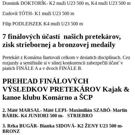
Dominik DOKTORÍK- K2 muži U23 500 m,
K
4 muži U23 500 m
Ľudovít TÓTH- K1
muži U23
500 m
Filip PODLEISZEK K4 muži U23 500 m
7 finálových účastí našich pretekárov,
zisk striebornej a bronzovej medaily
Pretekári z Komárna
štartovali
celkom v
desiatich
disciplínach. Cez
rozjazdy a semifinále si v silnej konkurencii zabezpečili účasť v
piatich
FINÁLE A a v dvoch FINÁLE B.
PREHĽAD FINÁLOVÝCH
VÝSLEDKOV PRETEK
ÁROV
Kajak &
kanoe klubu Komárno a ŠCP
2. Máté MARSAL- Máté LEPI- Maximilián SZABÓ- Martin
BÁBIK- K4 JUNIORI 500 m- STRIEBRO
3. R
é
ka BUGÁR- Bianka SIDOVÁ- K2 ŽENY U23 500 m-
BRONZ