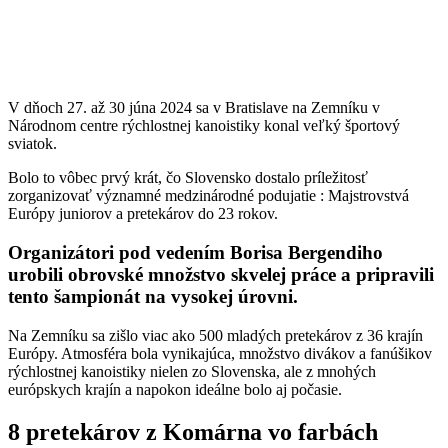
V dňoch 27. až 30 júna 2024 sa v Bratislave na Zemníku v
N
árodnom centre rýchlostnej kanoistiky
konal veľký športový
sviatok.
Bolo to vôbec prvý krát, čo Slovensko dostalo príležitosť
zorganizovať významné medzinárodné podujatie : Majstrovstvá
Európy juniorov a pretekárov do 23 rokov.
Organizátori pod vedením Borisa Bergendiho
urobili obrovské množstvo skvelej práce a pripravili
tento šampionát na vysokej úrovni.
Na Zemníku sa zišlo viac ako 500 mladých pretekárov z 36 krajín
Európy. Atmosféra bola vynikajúca, množstvo divákov a fanúšikov
rýchlostnej kanoistiky nielen zo Slovenska, ale z mnohých
európskych krajín a napokon ideálne bolo aj počasie.
8 pretekárov z Komárna vo farbách