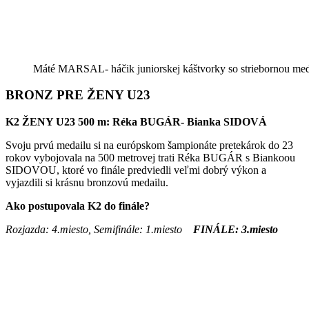
Máté MARSAL- háčik juniorskej káštvorky so striebornou med
BRONZ PRE ŽENY U23
K2 ŽENY U23 500 m: R
é
ka BUGÁR- Bianka SIDOVÁ
Svoju prvú medailu si na európskom šampionáte pretekárok do 23
rokov vybojovala na 500 metrovej trati Réka BUGÁR s Biankoou
SIDOVOU, ktoré vo finále predviedli veľmi dobrý výkon a
vyjazdili si krásnu bronzovú medailu.
Ako postupovala K2 do finále?
Rozjazda: 4.miesto, Semifinále: 1.miesto
FINÁLE:
3
.miesto