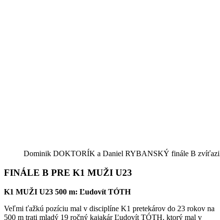
Dominik DOKTORÍK a Daniel RYBANSKÝ finále B zvíťazil
FINÁLE B PRE K1 MUŽI U23
K1 MUŽI U23 500 m: Ľudovít TÓTH
Veľmi ťažkú pozíciu mal v disciplíne K1 pretekárov do 23 rokov na
500 m trati mladý 19 ročný kajakár Ľudovít TÓTH, ktorý mal v