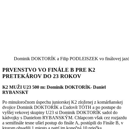
Dominik DOKTORÍK a Filip PODLEISZEK vo finálovej jaz
PRVENSTVO VO FINÁLE B PRE K2
PRETEKÁROV DO 23 ROKOV
K2 MUŽI U23 500 m:
Dominik DOKTORÍK-
Daniel
RYBANSKÝ
Po minuloročnom úspechu juniorskej K2 zloženej z komárňanskej
dvojice
Dominik DOKTORÍK a Ľudovít TÓTH a
po postupe do
vyššej vekovej skupiny U23 si Dominik DOKTORÍK sadol do
kádvojky s Danielom RYBANSKÝM. Chlapcom však cez rozjazdu
a semifinále tesne ušiel postup do finále A, postúpili do Finále B, v
ktorom obsadili 1.miesto a patrí im konečná 10 priečka.