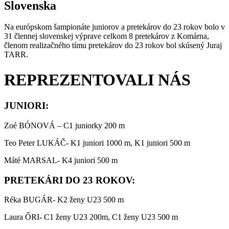
Slovenska
Na
európskom šampionáte
j
uniorov
a p
retekárov
d
o 23 rokov bolo v
31
člennej slovenskej výprave celkom
8
pretekárov z Komárna,
členom realizačného tímu pretekárov do 23 rokov bol skúsený Juraj
TARR.
REPREZENTOVALI NÁS
JUNIORI:
Zoé BÓNOVÁ –
C1 juniorky 200 m
Teo Peter LUKÁČ- K1 juniori 1000 m, K1 juniori 500 m
Máté MARSAL- K4 juniori 500 m
PRETEKÁRI DO 23 ROKOV:
Réka BUGÁR- K2 ženy U23 500 m
Laura
ŐRI- C1 ženy U23 200m, C1 ženy U23 500 m