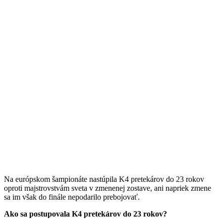
Na európskom šampionáte nastúpil
a K4
pretekárov do 23 rokov
oproti majstrovstvám sveta v zmenenej zostave, ani napriek zmene
sa im však do finále nepodarilo prebojovať.
Ako sa postupovala K4 pretekárov do 23 rokov?