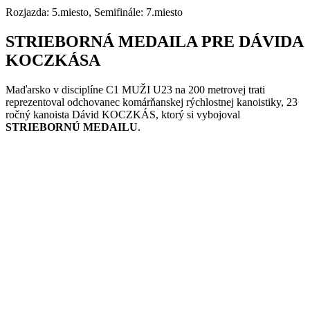
Rozjazda:
5
.miesto, Semifinále: 7.miesto
STRIEBORNÁ MEDAILA PRE DÁVIDA
KOCZKÁSA
M
a
ďarsko v disciplíne C
1
MUŽI U23 na
200
metrovej trati
reprezentoval
odchovanec komárňanskej rýchlostnej kanoistiky, 2
3
ročný kanoista Dávid KOCZKÁS, ktorý si vybojoval
STRIEBORNÚ MEDAILU
.