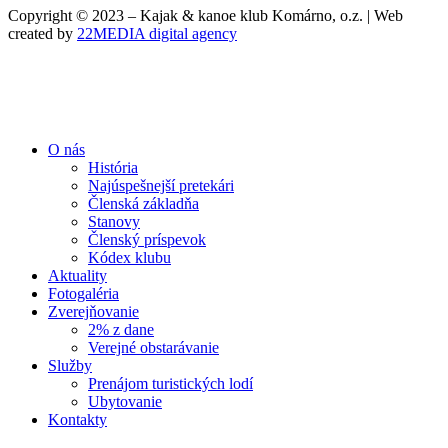
Copyright © 2023 – Kajak & kanoe klub Komárno, o.z. | Web
created by
22MEDIA digital agency
O nás
História
Najúspešnejší pretekári
Členská základňa
Stanovy
Členský príspevok
Kódex klubu
Aktuality
Fotogaléria
Zverejňovanie
2% z dane
Verejné obstarávanie
Služby
Prenájom turistických lodí
Ubytovanie
Kontakty