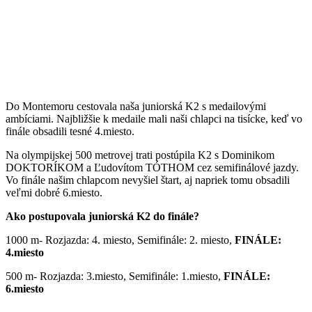
Do Montemoru cestovala naša juniorská K2 s medailovými
ambíciami.
Najbližšie k medaile mali naši chlapci n
a tisícke, keď vo
finále obsadili tesné 4.miesto.
Na olympijskej 500 metrovej trati
postúpila K2 s Dominikom
DOKTORÍKOM a Ľudovítom TÓTHOM cez semifinálové jazdy
.
Vo finále našim chlapc
om nevyšiel štart,
aj napriek tomu obsadili
veľmi dobré
6
.miesto.
Ako postupovala juniorská K2 do finále?
1000 m-
Rozjazda:
4
. miesto, Semifinále: 2. miesto,
FINÁLE:
4.miesto
500 m-
Rozjazda: 3.miesto, Semifinále: 1.miesto,
FINÁLE:
6.miesto