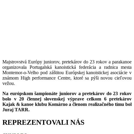
Majstrovstvá Európy juniorov, pretekárov do 23 rokov a parakanoe
organiz
ovala
Portugalská kanoistická federácia a radnica mesta
Montemor-o-Velho pod záštitou Európskej kanoistickej asociácie v
známom High performance Centre, ktoré sa pýši novou cieľovou
vežou.
Na
európskom šampionáte
j
uniorov
a p
retekárov
d
o 23 rokov
bolo v 20 člennej slovenskej výprave celkom 6 pretekárov
Kajak & kanoe klubu Komárno a členom realizačného tímu bol
Juraj TARR.
REPREZENTOVALI NÁS