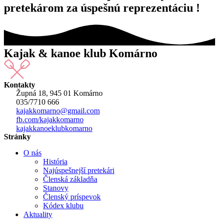
pretekárom za úspešnú reprezentáciu !
Kajak & kanoe klub Komárno
Kontakty
Župná 18, 945 01 Komárno
035/7710 666
kajakkomarno@gmail.com
fb.com/kajakkomarno
kajakkanoeklubkomarno
Stránky
O nás
História
Najúspešnejší pretekári
Členská základňa
Stanovy
Členský príspevok
Kódex klubu
Aktuality