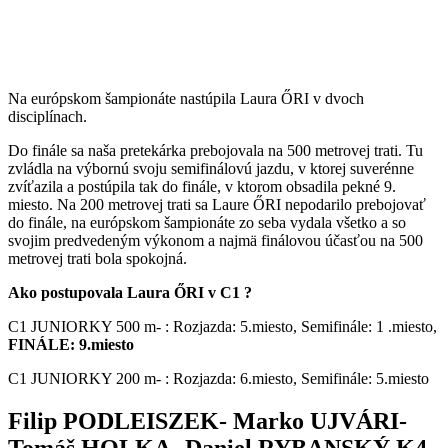
Na európskom šampionáte nastúpila
Laura
ŐRI v dvoch
disciplínach.
Do finále sa naša pretekárka prebojovala na 500 metrovej trati. Tu
zvládla na výbornú svoju semifinálovú jazdu, v ktorej suverénne
zvíťazila a postúpila tak do finále, v ktorom obsadila pekné 9.
miesto. Na 200 metrovej trati sa Laure ŐRI nepodarilo prebojovať
do finále, na európskom šampionáte zo seba vydala všetko a so
svojim predvedeným výkonom a najmä finálovou účasťou na 500
metrovej trati bola spokojná.
Ako postupovala
Laura
ŐRI
v C1 ?
C1 JUNIORKY
5
00 m- :
Rozjazda:
5
.miesto, Semifinále: 1 .miesto,
FINÁLE: 9.miesto
C1 JUNIORKY
2
00 m- :
Rozjazda: 6.miesto, Semifinále: 5.miesto
Filip PODLEISZEK- Marko UJVÁRI-