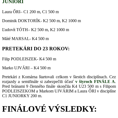
JUNIORI
Laura
ŐRI
– C1 200 m, C1 500 m
Dominik DOKTORÍK- K2 500 m, K2 1000 m
Ľudovít TÓTH– K2 500 m, K2 1000 m
Máté MARSAL- K4 500 m
PRETEKÁRI DO 23 ROKOV:
Filip PODLEISZEK- K4 500 m
Marko UJVÁRI – K4 500 m
Pretekári z Komárna
štartovali
celkom v
šiestich
disciplínach. Cez
rozjazdy a semifinále si zabezpečili účasť
v
štyroch FINÁLE A
.
Pred bránami 9 členného finále skončila K4 U23 500 m s Filipom
PODLEISZEKOM a Markom UJVÁRIM a
Laura
ŐRI v disciplíne
C1
JUNIORKY 200
m
.
FINÁLOVÉ VÝSLEDKY: