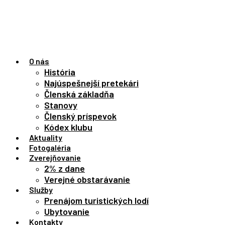
Preskočiť
na
obsah
O nás
História
Najúspešnejší pretekári
Členská základňa
Stanovy
Členský príspevok
Kódex klubu
Aktuality
Fotogaléria
Zverejňovanie
2% z dane
Verejné obstarávanie
Služby
Prenájom turistických lodí
Ubytovanie
Kontakty