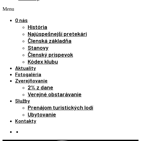
Menu
O nás
História
Najúspešnejší pretekári
Členská základňa
Stanovy
Členský príspevok
Kódex klubu
Aktuality
Fotogaléria
Zverejňovanie
2% z dane
Verejné obstarávanie
Služby
Prenájom turistických lodí
Ubytovanie
Kontakty