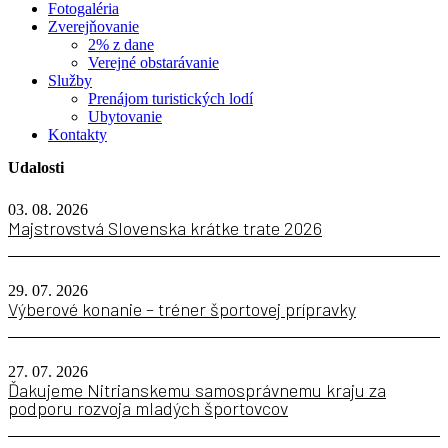
Fotogaléria
Zverejňovanie
2% z dane
Verejné obstarávanie
Služby
Prenájom turistických lodí
Ubytovanie
Kontakty
Udalosti
03. 08. 2026
Majstrovstvá Slovenska krátke trate 2026
29. 07. 2026
Výberové konanie – tréner športovej prípravky
27. 07. 2026
Ďakujeme Nitrianskemu samosprávnemu kraju za
podporu rozvoja mladých športovcov