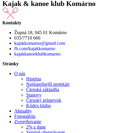
Kajak & kanoe klub Komárno
Kontakty
Župná 18, 945 01 Komárno
035/7710 666
kajakkomarno@gmail.com
fb.com/kajakkomarno
kajakkanoeklubkomarno
Stránky
O nás
História
Najúspešnejší pretekári
Členská základňa
Stanovy
Členský príspevok
Kódex klubu
Aktuality
Fotogaléria
Zverejňovanie
2% z dane
Verejné obstarávanie