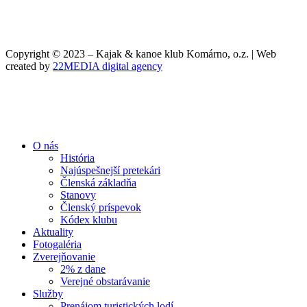
Copyright © 2023 – Kajak & kanoe klub Komárno, o.z. | Web
created by
22MEDIA digital agency
O nás
História
Najúspešnejší pretekári
Členská základňa
Stanovy
Členský príspevok
Kódex klubu
Aktuality
Fotogaléria
Zverejňovanie
2% z dane
Verejné obstarávanie
Služby
Prenájom turistických lodí