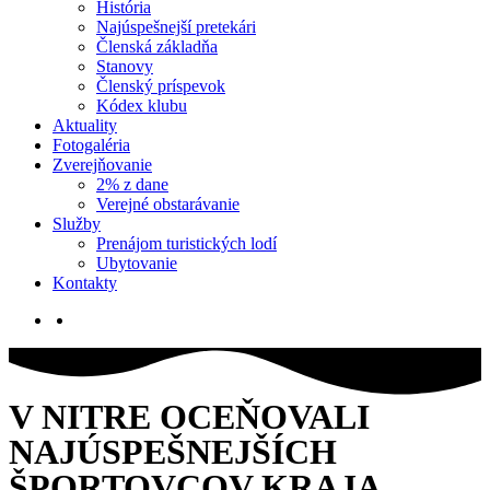
História
Najúspešnejší pretekári
Členská základňa
Stanovy
Členský príspevok
Kódex klubu
Aktuality
Fotogaléria
Zverejňovanie
2% z dane
Verejné obstarávanie
Služby
Prenájom turistických lodí
Ubytovanie
Kontakty
V NITRE OCEŇOVALI
NAJÚSPEŠNEJŠÍCH
ŠPORTOVCOV KRAJA