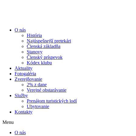
Preskočiť
na
obsah
O nás
História
Najúspešnejší pretekári
Členská základňa
Stanovy
Členský príspevok
Kódex klubu
Aktuality
Fotogaléria
Zverejňovanie
2% z dane
Verejné obstarávanie
Služby
Prenájom turistických lodí
Ubytovanie
Kontakty
Menu
O nás