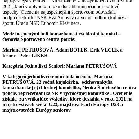
najúspešnejší športovci Nitrianskeho samosprávneho kraja za rok
2021, ktorí v uplynulom roku dosiahli mimoriadne športové
úspechy. Ocenenia najúspešnejším športovcom odovzdala
podpredsedníčka NSK Eva Antošová a vedúci odboru kultúry a
športu Úradu NSK Ľubomír Kleštineca.
Medzi ocenenými boli komárňanskí rýchlostní kanoisti –
členovia Športového centra polície:
Mariana PETRUŠOVÁ, Adam BOTEK, Erik VLČEK a
tréner Peter LIKÉR
Kategória Jednotlivci Seniori:
Mariana PETRUŠOVÁ
V kategórii jednotlivci seniori bola ocenená Mariana
PETRUŠOVÁ, 22 ročná kajakárka, odchovankyňa
komárňanskej rýchlostnej kanoistiky, členka Športového centra
polície, reprezentantka SR v rýchlostnej kanoistike . Ocenenie
získala za vynikajúce výsledky, ktoré dosiahla v roku 2021 na
majstrovstvách sveta U23, majstrovstvách Európy U23 a
majstrovstvách Európy seniorov.