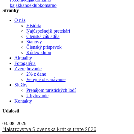
kajakkanoeklubkomarno
Stránky
O nás
História
Najúspešnejší pretekári
Členská základňa
Stanovy
Členský príspevok
Kódex klubu
Aktuality
Fotogaléria
Zverejňovanie
2% z dane
Verejné obstarávanie
Služby
Prenájom turistických lodí
Ubytovanie
Kontakty
Udalosti
03. 08. 2026
Majstrovstvá Slovenska krátke trate 2026