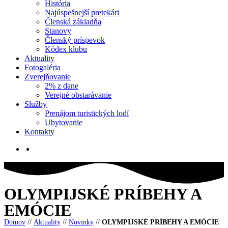
História
Najúspešnejší pretekári
Členská základňa
Stanovy
Členský príspevok
Kódex klubu
Aktuality
Fotogaléria
Zverejňovanie
2% z dane
Verejné obstarávanie
Služby
Prenájom turistických lodí
Ubytovanie
Kontakty
OLYMPIJSKÉ PRÍBEHY A
EMÓCIE
Domov
//
Aktuality
//
Novinky
//
OLYMPIJSKÉ PRÍBEHY A EMÓCIE