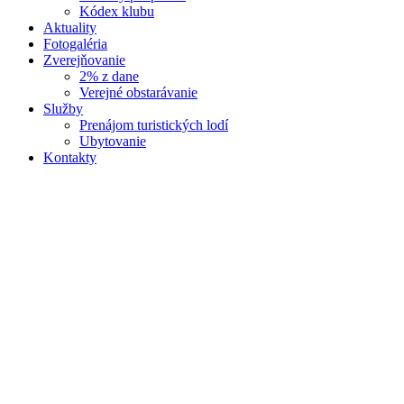
Kódex klubu
Aktuality
Fotogaléria
Zverejňovanie
2% z dane
Verejné obstarávanie
Služby
Prenájom turistických lodí
Ubytovanie
Kontakty