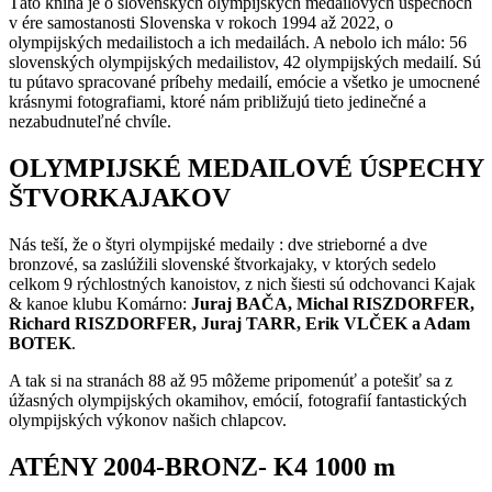
Táto kniha je o slovenských olympijských medailových úspechoch
v ére samostanosti Slovenska v rokoch 1994 až 2022, o
olympijských medailistoch a ich medailách. A nebolo ich málo: 56
slovenských olympijských medailistov, 42 olympijských medailí. Sú
tu pútavo spracované príbehy medailí, emócie a všetko je umocnené
krásnymi fotografiami, ktoré nám približujú tieto jedinečné a
nezabudnuteľné chvíle.
OLYMPIJSKÉ MEDAILOVÉ ÚSPECHY
ŠTVORKAJAKOV
Nás teší, že o štyri olympijské medaily : dve strieborné a dve
bronzové, sa zaslúžili slovenské štvorkajaky, v ktorých sedelo
celkom 9 rýchlostných kanoistov, z nich šiesti sú odchovanci Kajak
& kanoe klubu Komárno:
Juraj BAČA, Michal RISZDORFER,
Richard RISZDORFER, Juraj TARR, Erik VLČEK a Adam
BOTEK
.
A tak si na stranách 88 až 95 môžeme pripomenúť a potešiť sa z
úžasných olympijských okamihov, emócií, fotografií fantastických
olympijských výkonov našich chlapcov.
ATÉNY 2004-BRONZ- K4 1000 m