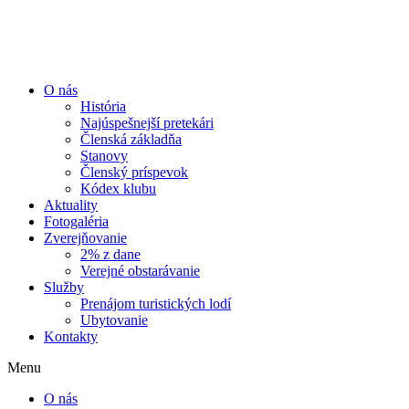
Preskočiť
na
obsah
O nás
História
Najúspešnejší pretekári
Členská základňa
Stanovy
Členský príspevok
Kódex klubu
Aktuality
Fotogaléria
Zverejňovanie
2% z dane
Verejné obstarávanie
Služby
Prenájom turistických lodí
Ubytovanie
Kontakty
Menu
O nás