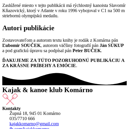
Zaslúžené miesto v tejto publikácii má rýchlostný kanoista Slavomír
Kňazovický, ktorý v Atlante v roku 1996 vybojoval v C1 na 500 m
striebornú olympijskú medailu.
Autori publikácie
Zostavovateľom a autorom textu knihy je rodák z Komárna pán
Ľubomír SOUČEK
, autorom väčšiny fotografií pán
Ján SÚKUP
a pod grafickú úpravu sa podpísal pán
Peter BUČEK
.
ĎAKUJEME ZA TÚTO POZORUHODNÚ PUBLIKÁCIU A
ZA KRÁSNE PRÍBEHY A EMÓCIE
.
Kajak & kanoe klub Komárno
Kontakty
Župná 18, 945 01 Komárno
035/7710 666
kajakkomarno@gmail.com
fb.com/kajakkomarno