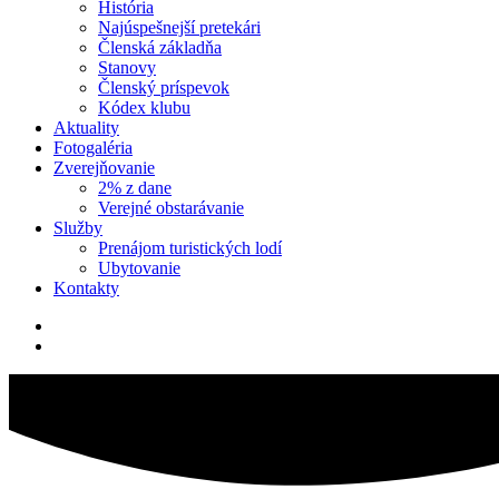
História
Najúspešnejší pretekári
Členská základňa
Stanovy
Členský príspevok
Kódex klubu
Aktuality
Fotogaléria
Zverejňovanie
2% z dane
Verejné obstarávanie
Služby
Prenájom turistických lodí
Ubytovanie
Kontakty