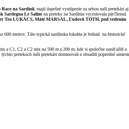
 Race na Sardínii
, majú úspešné vystúpenie za sebou naši pretekári aj
ak Sardegna Le Saline
na preteky na Sardíniu vycestovala
päťčlenná
er Teo LUKÁCS, Máté MARSAL, Ľudovít TÓTH,
pod vedením
ke 600 metrov. Táto typická sardínska lokalita je bohatá na historické
 mix a C1, C2 a C2 mix na 500 m a 200 m, kde si spoločne zasúťažili a
 týchto pretekoch naši pretekári dominovali a obsadili popredné umiest