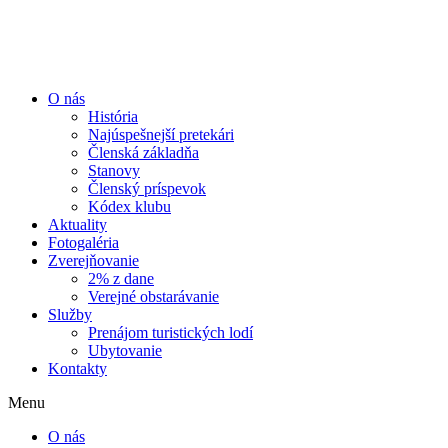
Preskočiť
na
obsah
O nás
História
Najúspešnejší pretekári
Členská základňa
Stanovy
Členský príspevok
Kódex klubu
Aktuality
Fotogaléria
Zverejňovanie
2% z dane
Verejné obstarávanie
Služby
Prenájom turistických lodí
Ubytovanie
Kontakty
Menu
O nás