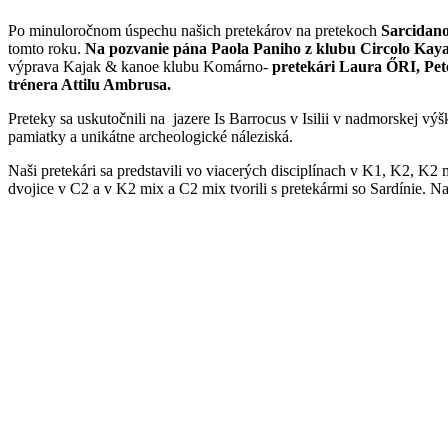
Po minuloročnom úspechu našich pretekárov na pretekoch
Sar
c
idano
tomto roku.
Na pozvanie pána Paola Paniho z klubu Circolo Kay
výprava Kajak & kanoe klubu Komárno-
pretekári Laura
ŐRI,
Pet
trénera Attilu Ambrusa.
Preteky sa uskutočnili na jazere Is Barrocus v Isilii v nadmorskej výš
pamiatky a unikátne archeologické náleziská.
Naši pretekári sa predstavili vo viacerých disciplínach v K1, K2, K2
dvojice v C2 a v K2 mix a C2 mix tvorili s pretekármi so Sardínie. Na