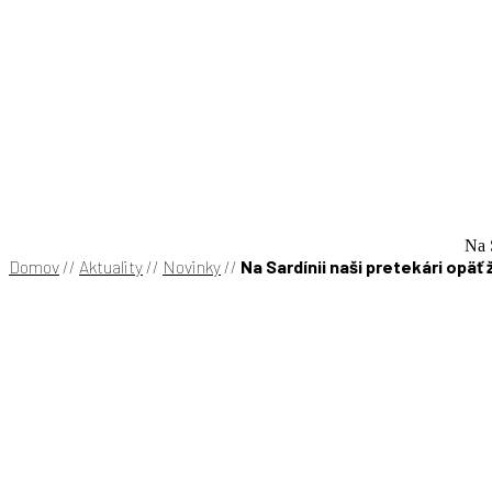
Na S
Domov
//
Aktuality
//
Novinky
//
Na Sardínii naši pretekári opäť ži