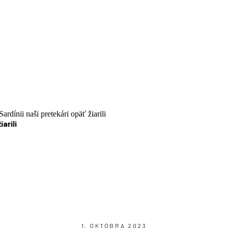
ardínii naši pretekári opäť žiarili
arili
1. OKTÓBRA 2023