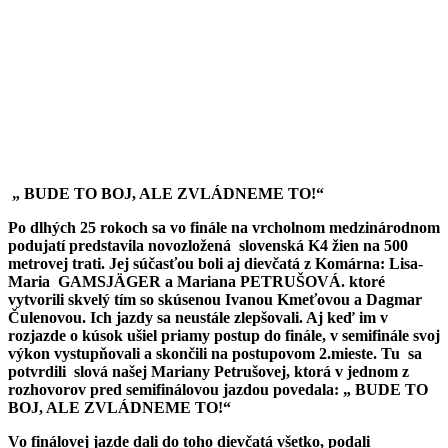
„ BUDE TO BOJ, ALE ZVLÁDNEME TO!“
P
o dlhých 25 rokoch sa vo finále na vrcholnom medzinárodnom
podujatí predstavila novozložená slovenská K4 žien na 500
metrovej trati. Jej súčasťou boli aj dievčatá z Komárna: Lisa-
Maria GAMSJÄGER a Mariana PETRUŠOVÁ. ktoré
vytvorili skvelý tím so skúsenou Ivanou Kmeťovou a Dagmar
Čulenovou. Ich jazdy sa neustále zlepšovali. Aj keď im v
rozjazde o kúsok ušiel priamy postup do finále, v semifinále svoj
výkon vystupňovali a skončili na postupovom 2.mieste. Tu sa
potvrdili slová našej Mariany Petrušovej, ktorá v jednom z
rozhovorov pred semifinálovou jazdou povedala: „ BUDE TO
BOJ, ALE ZVLÁDNEME TO!“
Vo finálovej jazde dali do toho dievčatá všetko, podali