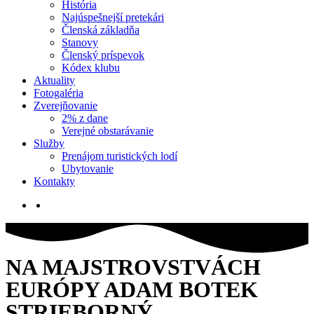
História
Najúspešnejší pretekári
Členská základňa
Stanovy
Členský príspevok
Kódex klubu
Aktuality
Fotogaléria
Zverejňovanie
2% z dane
Verejné obstarávanie
Služby
Prenájom turistických lodí
Ubytovanie
Kontakty
NA MAJSTROVSTVÁCH
EURÓPY ADAM BOTEK
STRIEBORNÝ