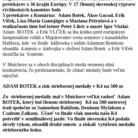
pretekárov z 36 krajín Európy. V 17 člennej slovenskej výprave
rýchlostných kanoistov bolo
5 pretekárov z Komárna:
Adam Botek, Ákos Gacsal, Erik
Vlček, Lisa-Maria Gamsjäger a Mariana Petrušová a v
realizačnom tíme bol tréner Peter Likér a masér Igor Viszlai.
Adam BOTEK a Erik VLČEK sa iba krátko pred európskym
šampionátom vrátili z Majstrovstiev sveta seniorov z kanadského
Halifaxu, kde vo finále káštvorka s našim Adamom Botekom
obsadila 4.miesto a kádvojka v zložení Adam Botek a Erik Vlček
skončila na 9.mieste.
V Mníchove sa v oboch disciplínach stretla nemenej silná
konkurencia, čo predznamenalo, že získať medaily bude veľmi
náročné.
ADAM BOTEK a zisk striebornej medaily v K4 na 500 m
Zo striebornej medaily mal v Mníchove veľkú radosť Adam
BOTEK, ktorý bol členom striebornej K4 na 500 metrovej
trati spoločne so Samuelom Balážom, Denisom Myšákom a
Csabom Zalkom. Účasť vo finále však musela naša K4
potvrdiť v semifinálovej jazde. Vo finále slovenská K4 podala
skvelý výkon, obsadili druhé miesto a získali vytúženú medailu
strieborného lesku.