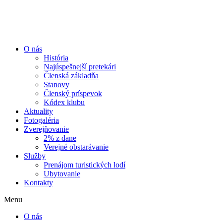
Preskočiť
na
obsah
O nás
História
Najúspešnejší pretekári
Členská základňa
Stanovy
Členský príspevok
Kódex klubu
Aktuality
Fotogaléria
Zverejňovanie
2% z dane
Verejné obstarávanie
Služby
Prenájom turistických lodí
Ubytovanie
Kontakty
Menu
O nás