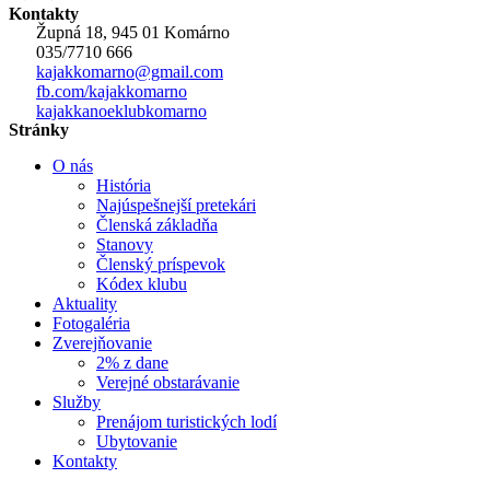
Kontakty
Župná 18, 945 01 Komárno
035/7710 666
kajakkomarno@gmail.com
fb.com/kajakkomarno
kajakkanoeklubkomarno
Stránky
O nás
História
Najúspešnejší pretekári
Členská základňa
Stanovy
Členský príspevok
Kódex klubu
Aktuality
Fotogaléria
Zverejňovanie
2% z dane
Verejné obstarávanie
Služby
Prenájom turistických lodí
Ubytovanie
Kontakty