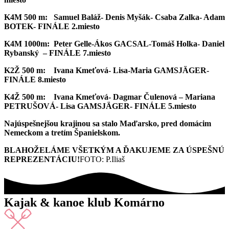
K4M 500 m: Samuel Baláž- Denis Myšák- Csaba Zalka- Adam
BOTEK- FINÁLE 2.miesto
K4M 1000m: Peter Gelle-Ákos GACSAL-Tomáš Holka- Daniel
Rybanský – FINÁLE 7.miesto
K2Ž 500 m: Ivana Kmeťová- Lisa-Maria GAMSJÄGER-
FINÁLE 8.miesto
K4Ž 500 m: Ivana Kmeťová- Dagmar Čulenová – Mariana
PETRUŠOVÁ- Lisa GAMSJÄGER- FINÁLE 5.miesto
Najúspešnejšou krajinou sa stalo Maďarsko, pred domácim
Nemeckom a tretím Španielskom.
BLAHOŽELÁME VŠETKÝM A ĎAKUJEME ZA ÚSPEŠNÚ
REPREZENTÁCIU!
FOTO: P.Iliaš
Kajak & kanoe klub Komárno