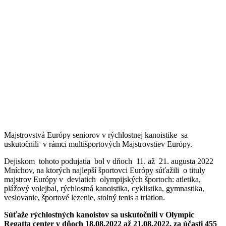
Majstrovstvá Európy seniorov v rýchlostnej kanoistike sa
uskutočnili v rámci multišportových Majstrovstiev Európy.
Dejiskom tohoto podujatia bol v dňoch 11. až 21. augusta 2022
Mníchov, na ktorých najlepší športovci Európy súťažili o tituly
majstrov Európy v deviatich olympijských športoch: atletika,
plážový volejbal, rýchlostná kanoistika, cyklistika, gymnastika,
veslovanie, športové lezenie, stolný tenis a triatlon.
Súťaže rýchlostných kanoistov sa uskutočnili v Olympic
Regatta center v dňoch 18.08.2022 až 21.08.2022, za účasti 455