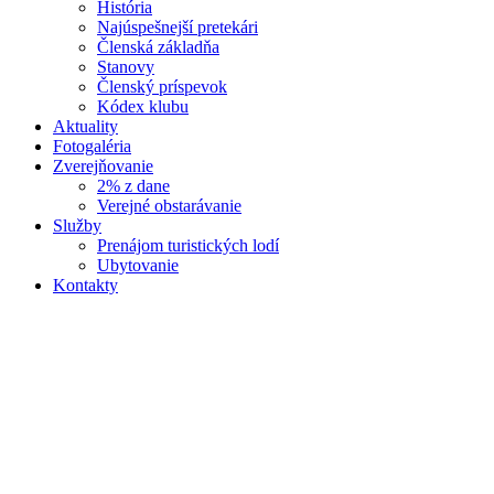
História
Najúspešnejší pretekári
Členská základňa
Stanovy
Členský príspevok
Kódex klubu
Aktuality
Fotogaléria
Zverejňovanie
2% z dane
Verejné obstarávanie
Služby
Prenájom turistických lodí
Ubytovanie
Kontakty