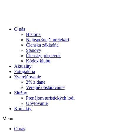
Preskočiť
na
obsah
O nás
História
Najúspešnejší pretekári
Členská základňa
Stanovy
Členský príspevok
Kódex klubu
Aktuality
Fotogaléria
Zverejňovanie
2% z dane
Verejné obstarávanie
Služby
Prenájom turistických lodí
Ubytovanie
Kontakty
Menu
O nás