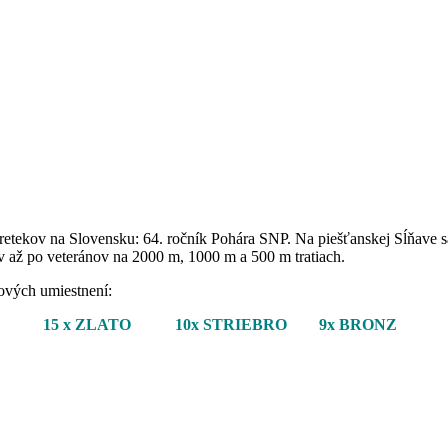
pretekov na Slovensku: 64. ročník Pohára SNP. Na piešťanskej Sĺňave s
 až po veteránov na 2000 m, 1000 m a 500 m tratiach.
ových umiestnení
:
15 x ZLATO 10x STRIEBRO 9x BRONZ