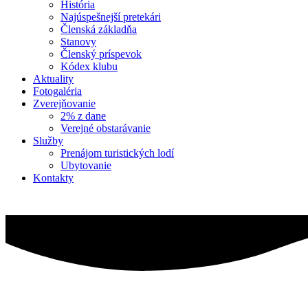
História
Najúspešnejší pretekári
Členská základňa
Stanovy
Členský príspevok
Kódex klubu
Aktuality
Fotogaléria
Zverejňovanie
2% z dane
Verejné obstarávanie
Služby
Prenájom turistických lodí
Ubytovanie
Kontakty