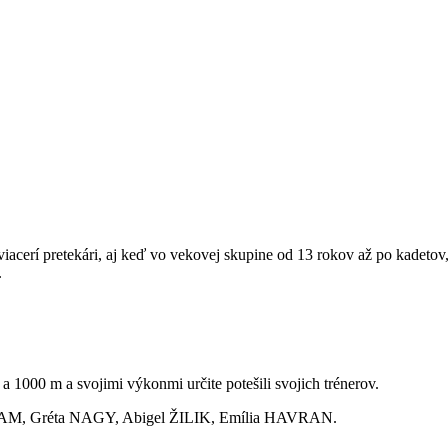
 viacerí pretekári, aj keď vo vekovej skupine od 13 rokov až po kadetov
.
a 1000 m a svojimi výkonmi určite potešili svojich trénerov.
IAM,
Gréta NAGY,
Abigel ŽILIK, Emília HAVRAN.