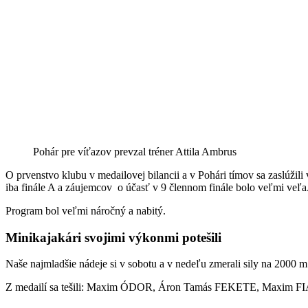
Pohár pre víťazov prevzal tréner Attila Ambrus
O prvenstvo klubu v medailovej bilancii a v Pohári tímov sa zaslúžili
iba finále A a záujemcov o účasť v
9 člennom finále bolo veľmi veľa
Program bol veľmi náročný a nabitý.
Minikajakári svojimi výkonmi potešili
Naše najmladšie nádeje si v sobotu a v nedeľu zmerali sily na 2000 m 
Z medailí sa tešili: Maxim ÓDOR,
Áron Tamás FEKETE,
Maxim F