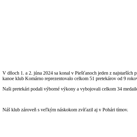
V dňoch 1. a 2. júna 2024
sa konal v Piešťanoch jeden z najstarších 
kanoe klub Komárno reprezentovalo celkom 51 pretekárov od 9 rokov
Naši pretekári
podali výborné výkony a vybojovali
celkom 34 medail
Náš klub zároveň s veľkým náskokom
zvíťazil aj
v Pohári tímov.