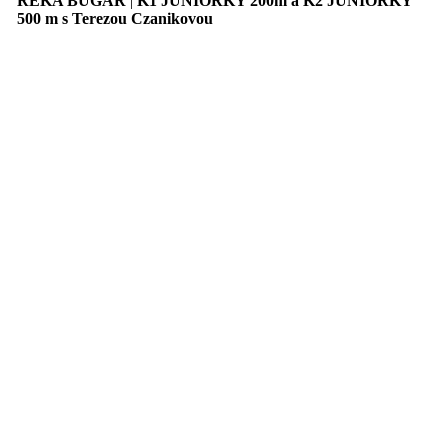
RÉKA BUGÁR
|
K1 JUNIORKY 200m a K2 JUNIORKY
500 m s Terezou Czanikovou