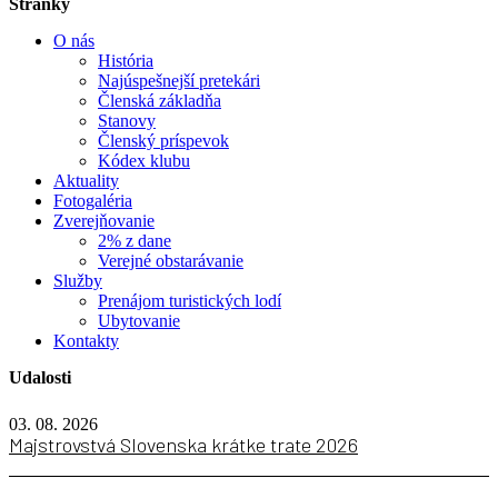
Stránky
O nás
História
Najúspešnejší pretekári
Členská základňa
Stanovy
Členský príspevok
Kódex klubu
Aktuality
Fotogaléria
Zverejňovanie
2% z dane
Verejné obstarávanie
Služby
Prenájom turistických lodí
Ubytovanie
Kontakty
Udalosti
03. 08. 2026
Majstrovstvá Slovenska krátke trate 2026