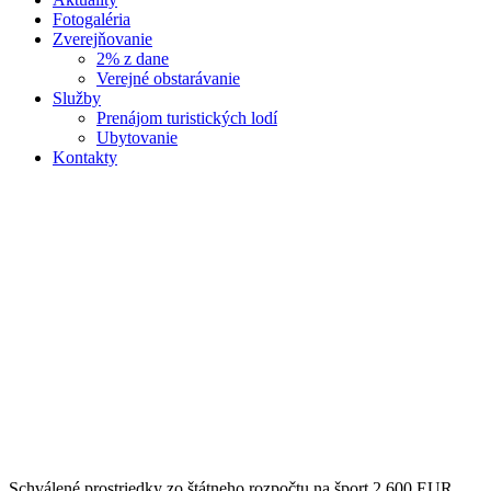
Fotogaléria
Zverejňovanie
2% z dane
Verejné obstarávanie
Služby
Prenájom turistických lodí
Ubytovanie
Kontakty
Schválené prostriedky zo štátneho rozpočtu na šport 2 600 EUR.