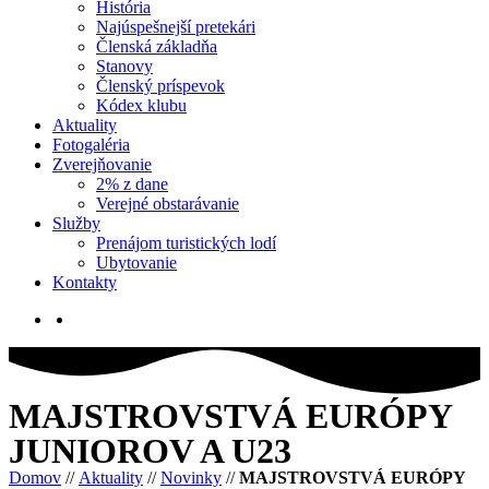
História
Najúspešnejší pretekári
Členská základňa
Stanovy
Členský príspevok
Kódex klubu
Aktuality
Fotogaléria
Zverejňovanie
2% z dane
Verejné obstarávanie
Služby
Prenájom turistických lodí
Ubytovanie
Kontakty
MAJSTROVSTVÁ EURÓPY
JUNIOROV A U23
Domov
//
Aktuality
//
Novinky
//
MAJSTROVSTVÁ EURÓPY