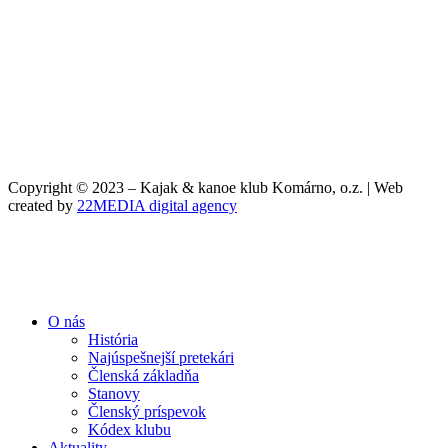
Copyright © 2023 – Kajak & kanoe klub Komárno, o.z. | Web
created by
22MEDIA digital agency
O nás
História
Najúspešnejší pretekári
Členská základňa
Stanovy
Členský príspevok
Kódex klubu
Aktuality