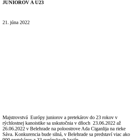
JUNIOROV A U23
21. júna 2022
Majstrovstvá Európy juniorov a pretekárov do 23 rokov v
rýchlostnej kanoistike sa uskutočnia v dňoch 23.06.2022 až
26.06.2022 v Belehrade na poloostrove Ada Ciganlija na rieke
Sáva. Konkurencia bude silná, v Belehrade sa predstaví viac ako
900 pretekárov z 33 európskych krajín.