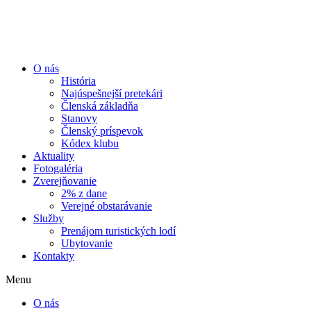
Preskočiť
na
obsah
O nás
História
Najúspešnejší pretekári
Členská základňa
Stanovy
Členský príspevok
Kódex klubu
Aktuality
Fotogaléria
Zverejňovanie
2% z dane
Verejné obstarávanie
Služby
Prenájom turistických lodí
Ubytovanie
Kontakty
Menu
O nás