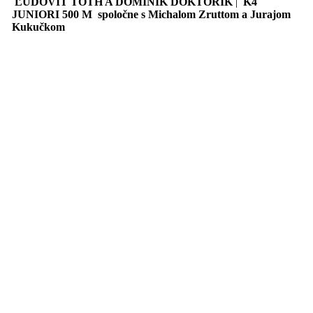
ĽUDOVIT TÓTH A DOMINIK DOKTORÍK
|
K4
JUNIORI 500 M spoločne s Michalom Zruttom a Jurajom
Kukučkom