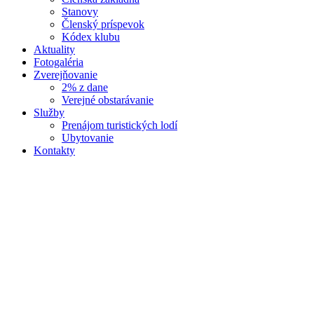
Stanovy
Členský príspevok
Kódex klubu
Aktuality
Fotogaléria
Zverejňovanie
2% z dane
Verejné obstarávanie
Služby
Prenájom turistických lodí
Ubytovanie
Kontakty