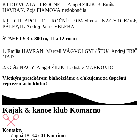
K1 DIEVČATÁ
11
ROČNÉ:
1
. Abigel ŽILIK, 3. Emília
HAVRAN, Zoja FIAMOVÁ-nedokončila
K1 CHLAPCI 11 ROČNÍ: 9.Maximus NAGY,10.Károly
PÁLFY,11. Andrej Patrik VELEBA
ŠTAFETY 3 x 800 m, 11 a 12 roční
1. Emília HAVRAN- Marcell VÁGV
ÖL
GYI / ŠTU/- Andrej FRIČ
/TAT/
2. Gréta NAGY- Abigel ŽILIK- Ladislav MARKOVIČ
Všetkým pretekárom blahoželáme a ďakujeme za úspešnú
reprezentáciu klubu!
Kajak & kanoe klub Komárno
Kontakty
Župná 18, 945 01 Komárno