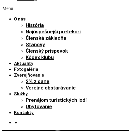
Menu
O nás
História
Najúspešnejší pretekári
Členská základňa
Stanovy
Členský príspevok
Kódex klubu
Aktuality
Fotogaléria
Zverejňovanie
2% z dane
Verejné obstarávanie
Služby
Prenájom turistických lodí
Ubytovanie
Kontakty