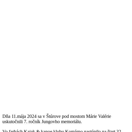
Dňa
11
.mája 202
4
sa v Štúrove pod mostom Márie Valérie
uskutočnili
7
. ročník Jungovho memoriálu.
Vo farbách Kajak & kanoe klubu Komárno nastúpilo na štart 3
2