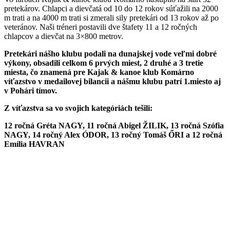
pretekárov. Chlapci a dievčatá
od 10 do
12 rokov súťažili na 2000
m trati a na 4000 m trati si zmerali sily pretekári od 13
rokov
až po
veteránov. Naši tréneri postavili dve štafety 11 a 12 ročných
chlapcov a dievčat na 3×800 metrov.
Pretekári nášho klubu podali na dunajskej vode veľmi dobré
výkony, obsadili celkom 6 prvých miest, 2 druh
é
a 3 tretie
miesta, čo znamená pre Kajak & kanoe klub Komárno
víťazstvo v medailovej bilancii a nášmu klubu patrí 1.miesto aj
v Pohári tímov.
Z víťazstva sa vo svojich kategóriách tešili:
12 ročná Gréta NAGY, 11 ročná Abigel ŽILIK, 13 ročná Szófia
NAGY, 14 ročný Alex ÓDOR, 13 ročný
Tomáš ŐRI
a
12 ročná
Emília HAVRAN