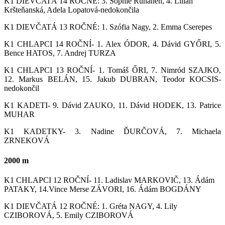
K1 DIEVČATÁ 1
4
ROČNÉ: 3. Sophie Ruhanen, 4. Lilian
Kršteňanská, Adela Lopatová-nedokončila
K1 DIEVČATÁ 1
3
ROČNÉ: 1. Szófia Nagy, 2. Emma Cserepes
K1 CHLAPCI 14 ROČNÍ- 1. Alex ÓDOR, 4. Dávid GYŐRI, 5.
Bence HATOS, 7. Andrej TURZA
K1 CHLAPCI 13 ROČNÍ- 1. Tomáš ŐRI, 7. Nimród SZAJKO,
12. Markus BELÁN, 15. Jakub DUBRAN, Teodor KOCSIS-
nedokončil
K1 KADETI- 9. Dávid ZAUKO, 11. Dávid HODEK, 13. Patrice
MUHAR
K1 KADETKY- 3. Nadine ĎURČOVÁ, 7. Michaela
ZRNEKOVÁ
2000 m
K1 CHLAPCI 1
2
ROČNÍ- 11. Ladislav MARKOVIČ, 13. Ádám
PATAKY, 14.Vince Merse ZÁVORI, 16. Ádám BOGDÁNY
K1 DIEVČATÁ 1
2
ROČNÉ: 1. Gréta NAGY, 4. Lily
CZIBOROVÁ, 5. Emily CZIBOROVÁ