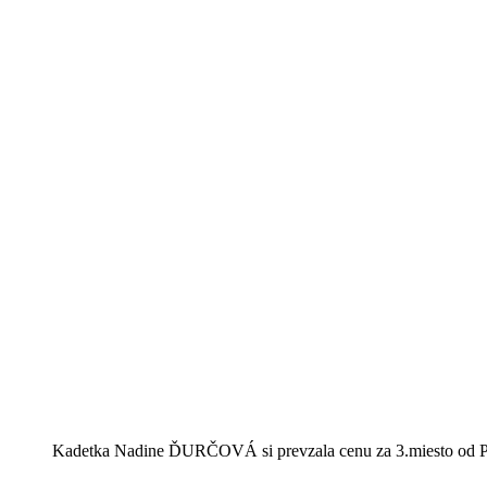
Kadetka Nadine ĎURČOVÁ si prevzala cenu za 3.miesto od P