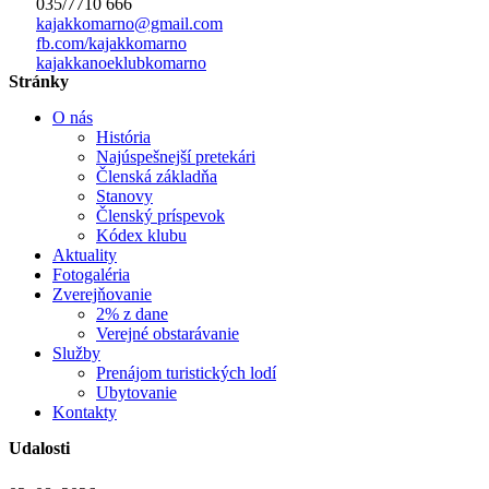
035/7710 666
kajakkomarno@gmail.com
fb.com/kajakkomarno
kajakkanoeklubkomarno
Stránky
O nás
História
Najúspešnejší pretekári
Členská základňa
Stanovy
Členský príspevok
Kódex klubu
Aktuality
Fotogaléria
Zverejňovanie
2% z dane
Verejné obstarávanie
Služby
Prenájom turistických lodí
Ubytovanie
Kontakty
Udalosti