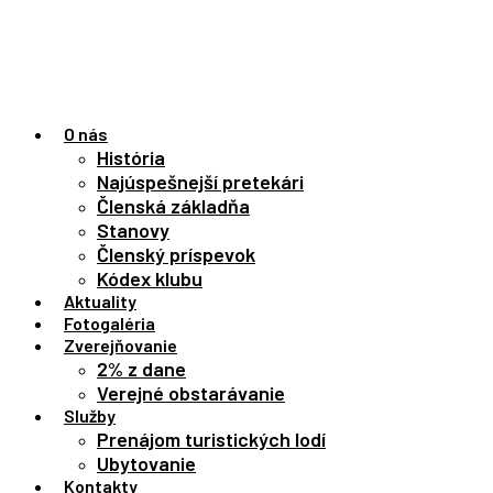
Preskočiť
na
obsah
O nás
História
Najúspešnejší pretekári
Členská základňa
Stanovy
Členský príspevok
Kódex klubu
Aktuality
Fotogaléria
Zverejňovanie
2% z dane
Verejné obstarávanie
Služby
Prenájom turistických lodí
Ubytovanie
Kontakty