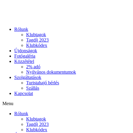
Ugrás
a
tartalomhoz
Rólunk
Klubtagok
Tagdíj 2023
Klubkódex
Újdonságok
Fotógaléria
Közzététel
2% adó
Nyilvános dokumentumok
Szolgáltatások
Turistahajó bérlés
Szállás
Kapcsolat
Menu
Rólunk
Klubtagok
Tagdíj 2023
Klubkódex