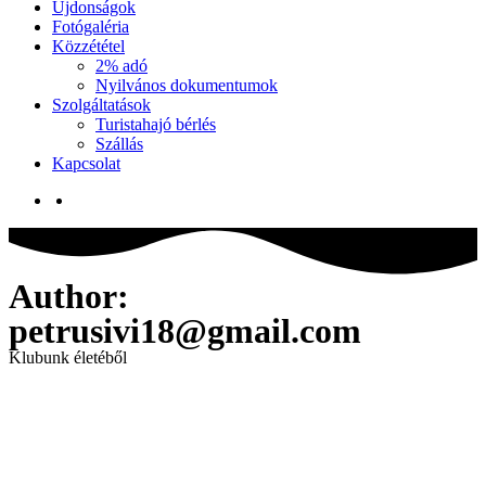
Újdonságok
Fotógaléria
Közzététel
2% adó
Nyilvános dokumentumok
Szolgáltatások
Turistahajó bérlés
Szállás
Kapcsolat
Author:
petrusivi18@gmail.com
Klubunk életéből