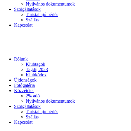
Nyilvános dokumentumok
Szolgáltatások
Turistahajó bérlés
Szállás
Kapcsolat
Rólunk
Klubtagok
Tagdíj 2023
Klubkódex
Újdonságok
Fotógaléria
Közzététel
2% adó
Nyilvános dokumentumok
Szolgáltatások
Turistahajó bérlés
Szállás
Kapcsolat