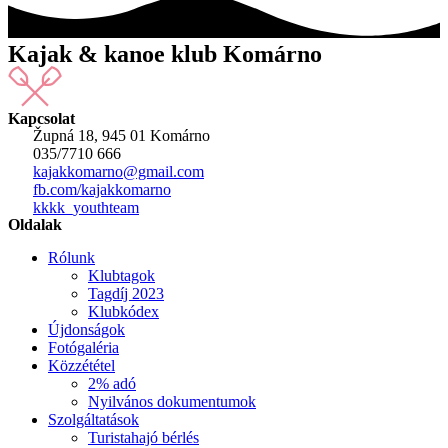
Kajak & kanoe klub Komárno
Kapcsolat
Župná 18, 945 01 Komárno
035/7710 666
kajakkomarno@gmail.com
fb.com/kajakkomarno
kkkk_youthteam
Oldalak
Rólunk
Klubtagok
Tagdíj 2023
Klubkódex
Újdonságok
Fotógaléria
Közzététel
2% adó
Nyilvános dokumentumok
Szolgáltatások
Turistahajó bérlés