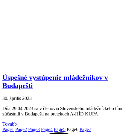
Úspešné vystúpenie mládežníkov v
Budapešti
30. április 2023
Dňa 29.04.2023 sa v členovia Slovenského mládežníckeho tímu
zúčastnili v Budapešti na pretekoch A-HÍD KUPA
Tovább
Page
1
Page
2
Page
3
Page
4
Page
5
Page
6
Page
7