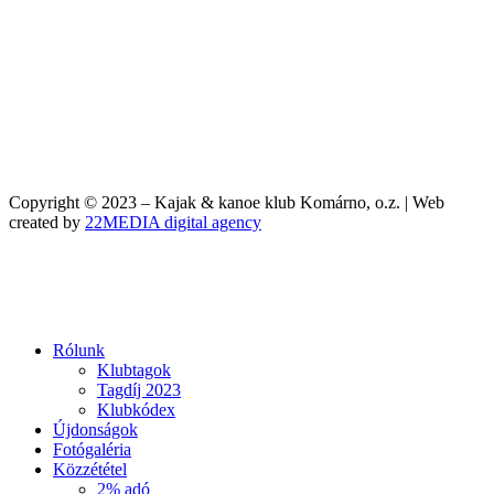
Copyright © 2023 – Kajak & kanoe klub Komárno, o.z. | Web
created by
22MEDIA digital agency
Rólunk
Klubtagok
Tagdíj 2023
Klubkódex
Újdonságok
Fotógaléria
Közzététel
2% adó