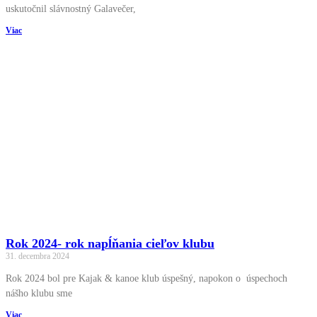
uskutočnil slávnostný Galavečer,
Viac
Rok 2024- rok napĺňania cieľov klubu
31. decembra 2024
Rok 2024 bol pre Kajak & kanoe klub úspešný, napokon o úspechoch
nášho klubu sme
Viac