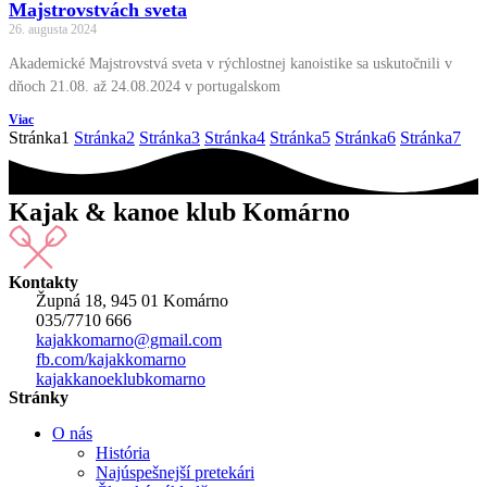
Majstrovstvách sveta
26. augusta 2024
Akademické Majstrovstvá sveta v rýchlostnej kanoistike sa uskutočnili v
dňoch 21.08. až 24.08.2024 v portugalskom
Viac
Stránka
1
Stránka
2
Stránka
3
Stránka
4
Stránka
5
Stránka
6
Stránka
7
Kajak & kanoe klub Komárno
Kontakty
Župná 18, 945 01 Komárno
035/7710 666
kajakkomarno@gmail.com
fb.com/kajakkomarno
kajakkanoeklubkomarno
Stránky
O nás
História
Najúspešnejší pretekári