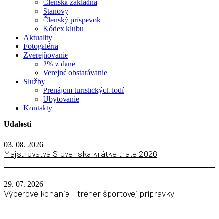
Členská základňa
Stanovy
Členský príspevok
Kódex klubu
Aktuality
Fotogaléria
Zverejňovanie
2% z dane
Verejné obstarávanie
Služby
Prenájom turistických lodí
Ubytovanie
Kontakty
Udalosti
03. 08. 2026
Majstrovstvá Slovenska krátke trate 2026
29. 07. 2026
Výberové konanie – tréner športovej prípravky