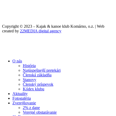
Copyright © 2023 – Kajak & kanoe klub Komárno, o.z. | Web
created by
22MEDIA digital agency
O nás
História
Najúspešnejší pretekári
Členská základňa
Stanovy
Členský príspevok
Kódex klubu
Aktuality
Fotogaléria
Zverejňovanie
2% z dane
Verejné obstarávanie