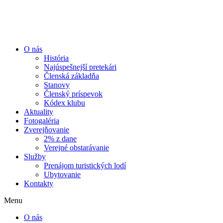
Preskočiť
na
obsah
O nás
História
Najúspešnejší pretekári
Členská základňa
Stanovy
Členský príspevok
Kódex klubu
Aktuality
Fotogaléria
Zverejňovanie
2% z dane
Verejné obstarávanie
Služby
Prenájom turistických lodí
Ubytovanie
Kontakty
Menu
O nás