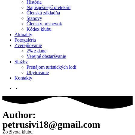
História
Najúspešnejší pretekári
Členská základňa
Stanovy
Členský príspevok
Kódex klubu
Aktuality
Fotogaléria
Zverejňovanie
2% z dane
Verejné obstarávanie
Služby
Prenájom turistických lodí
Ubytovanie
Kontakty
Author:
petrusivi18@gmail.com
Zo života klubu