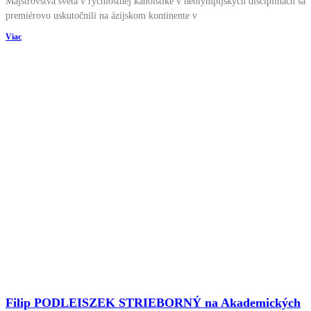
Majstrovstvá sveta v rýchlostnej kanoistike v neolympijských disciplínach sa
premiérovo uskutočnili na ázijskom kontinente v
Viac
Filip PODLEISZEK STRIEBORNÝ na Akademických