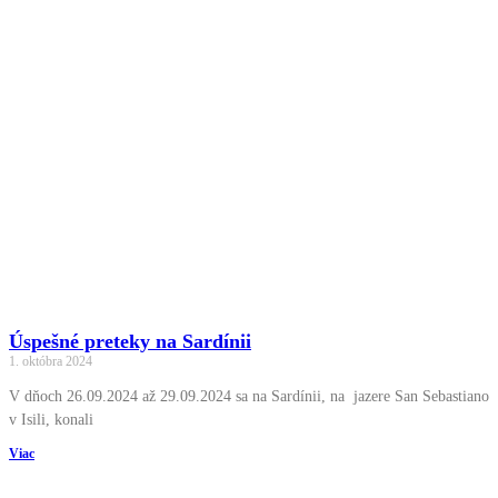
Úspešné preteky na Sardínii
1. októbra 2024
V dňoch 26.09.2024 až 29.09.2024 sa na Sardínii, na jazere San Sebastiano
v Isili, konali
Viac