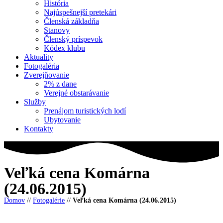
História
Najúspešnejší pretekári
Členská základňa
Stanovy
Členský príspevok
Kódex klubu
Aktuality
Fotogaléria
Zverejňovanie
2% z dane
Verejné obstarávanie
Služby
Prenájom turistických lodí
Ubytovanie
Kontakty
Veľká cena Komárna
(24.06.2015)
Domov
//
Fotogalérie
//
Veľká cena Komárna (24.06.2015)