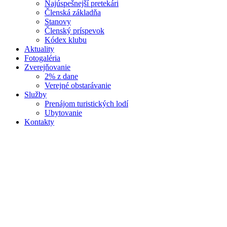
Najúspešnejší pretekári
Členská základňa
Stanovy
Členský príspevok
Kódex klubu
Aktuality
Fotogaléria
Zverejňovanie
2% z dane
Verejné obstarávanie
Služby
Prenájom turistických lodí
Ubytovanie
Kontakty