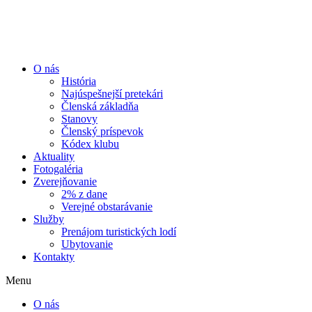
Preskočiť
na
obsah
O nás
História
Najúspešnejší pretekári
Členská základňa
Stanovy
Členský príspevok
Kódex klubu
Aktuality
Fotogaléria
Zverejňovanie
2% z dane
Verejné obstarávanie
Služby
Prenájom turistických lodí
Ubytovanie
Kontakty
Menu
O nás