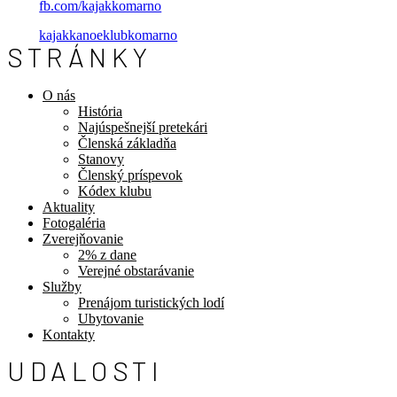
fb.com/kajakkomarno
kajakkanoeklubkomarno
STRÁNKY
O nás
História
Najúspešnejší pretekári
Členská základňa
Stanovy
Členský príspevok
Kódex klubu
Aktuality
Fotogaléria
Zverejňovanie
2% z dane
Verejné obstarávanie
Služby
Prenájom turistických lodí
Ubytovanie
Kontakty
UDALOSTI