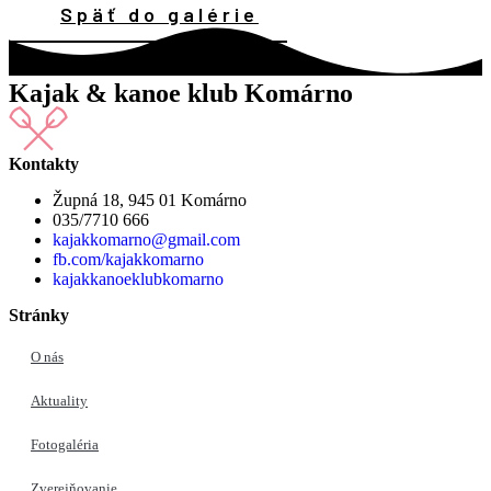
Späť do galérie
Kajak & kanoe klub Komárno
Kontakty
Župná 18, 945 01 Komárno
035/7710 666
kajakkomarno@gmail.com
fb.com/kajakkomarno
kajakkanoeklubkomarno
Stránky
O nás
Aktuality
Fotogaléria
Zverejňovanie