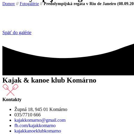
Domov
//
Fotogalérie
//
Predolympijská regata v Riu de Janeiro (08.09.20
Späť do galérie
Kajak & kanoe klub Komárno
Kontakty
Župná 18, 945 01 Komárno
035/7710 666
kajakkomarno@gmail.com
fb.com/kajakkomarno
kajakkanoeklubkomarno