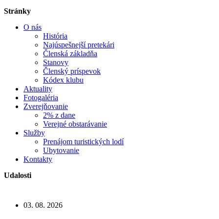
Stránky
O nás
História
Najúspešnejší pretekári
Členská základňa
Stanovy
Členský príspevok
Kódex klubu
Aktuality
Fotogaléria
Zverejňovanie
2% z dane
Verejné obstarávanie
Služby
Prenájom turistických lodí
Ubytovanie
Kontakty
Udalosti
03. 08. 2026