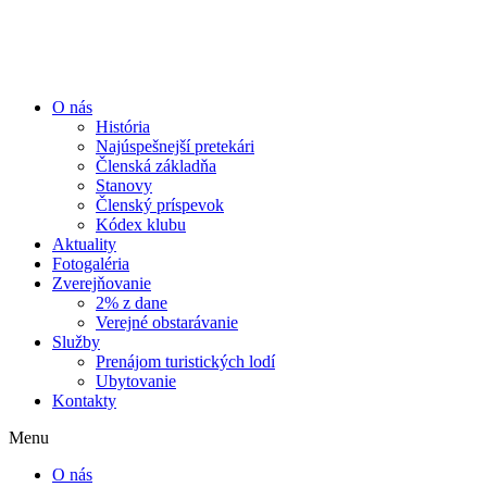
Preskočiť
na
obsah
O nás
História
Najúspešnejší pretekári
Členská základňa
Stanovy
Členský príspevok
Kódex klubu
Aktuality
Fotogaléria
Zverejňovanie
2% z dane
Verejné obstarávanie
Služby
Prenájom turistických lodí
Ubytovanie
Kontakty
Menu
O nás