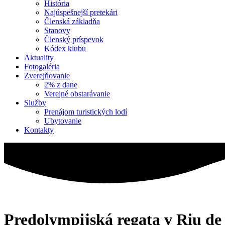
História
Najúspešnejší pretekári
Členská základňa
Stanovy
Členský príspevok
Kódex klubu
Aktuality
Fotogaléria
Zverejňovanie
2% z dane
Verejné obstarávanie
Služby
Prenájom turistických lodí
Ubytovanie
Kontakty
Predolympijská regata v Riu de 