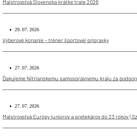
Majstrovstvá Slovenska krátke trate 2026
29. 07. 2026
Výberové konanie – tréner športovej prípravky
27. 07. 2026
Ďakujeme Nitrianskemu samosprávnemu kraju za podporu
27. 07. 2026
Majstrovstvá Európy juniorov a pretekárov do 23 rokov | 