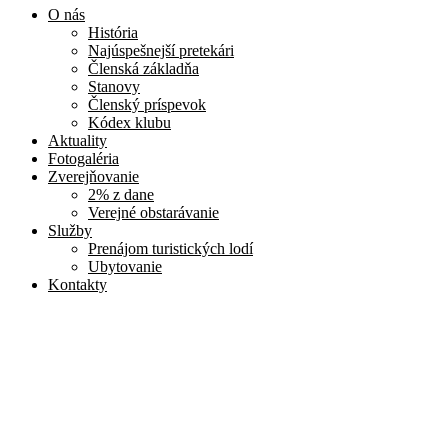
O nás
História
Najúspešnejší pretekári
Členská základňa
Stanovy
Členský príspevok
Kódex klubu
Aktuality
Fotogaléria
Zverejňovanie
2% z dane
Verejné obstarávanie
Služby
Prenájom turistických lodí
Ubytovanie
Kontakty