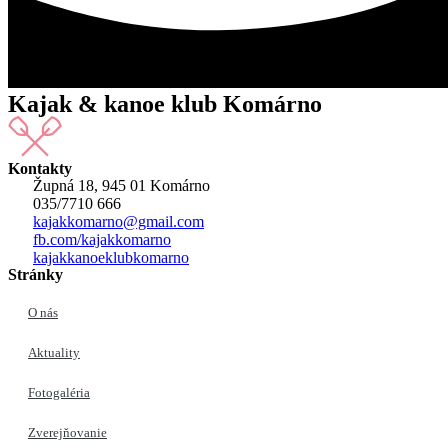
Kajak & kanoe klub Komárno
Kontakty
Župná 18, 945 01 Komárno
035/7710 666
kajakkomarno@gmail.com
fb.com/kajakkomarno
kajakkanoeklubkomarno
Stránky
O nás
Aktuality
Fotogaléria
Zverejňovanie