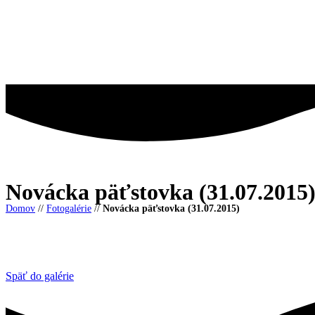
Preskočiť
na
obsah
Novácka päťstovka (31.07.2015
Domov
//
Fotogalérie
//
Novácka päťstovka (31.07.2015)
Späť do galérie