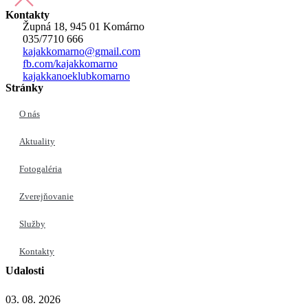
Kontakty
Župná 18, 945 01 Komárno
035/7710 666
kajakkomarno@gmail.com
fb.com/kajakkomarno
kajakkanoeklubkomarno
Stránky
O nás
Aktuality
Fotogaléria
Zverejňovanie
Služby
Kontakty
Udalosti
03. 08. 2026