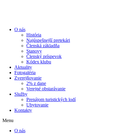
Preskočiť
na
obsah
O nás
História
Najúspešnejší pretekári
Členská základňa
Stanovy
Členský príspevok
Kódex klubu
Aktuality
Fotogaléria
Zverejňovanie
2% z dane
Verejné obstarávanie
Služby
Prenájom turistických lodí
Ubytovanie
Kontakty
Menu
O nás