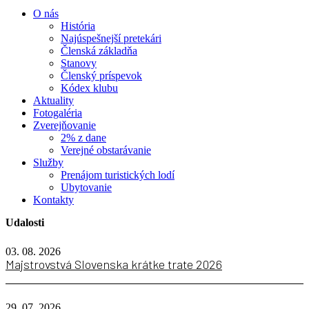
O nás
História
Najúspešnejší pretekári
Členská základňa
Stanovy
Členský príspevok
Kódex klubu
Aktuality
Fotogaléria
Zverejňovanie
2% z dane
Verejné obstarávanie
Služby
Prenájom turistických lodí
Ubytovanie
Kontakty
Udalosti
03. 08. 2026
Majstrovstvá Slovenska krátke trate 2026
29. 07. 2026