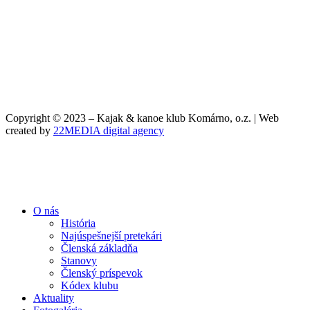
Copyright © 2023 – Kajak & kanoe klub Komárno, o.z. | Web
created by
22MEDIA digital agency
O nás
História
Najúspešnejší pretekári
Členská základňa
Stanovy
Členský príspevok
Kódex klubu
Aktuality