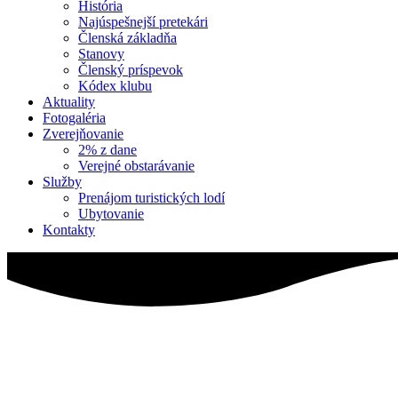
História
Najúspešnejší pretekári
Členská základňa
Stanovy
Členský príspevok
Kódex klubu
Aktuality
Fotogaléria
Zverejňovanie
2% z dane
Verejné obstarávanie
Služby
Prenájom turistických lodí
Ubytovanie
Kontakty