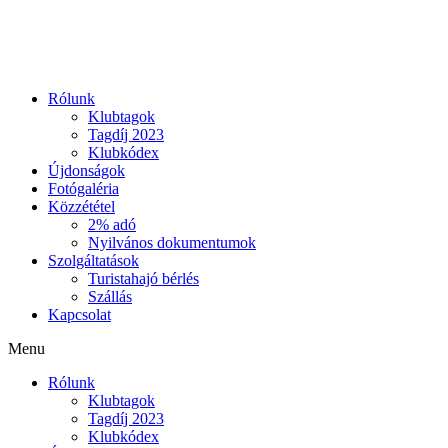
Ugrás
a
tartalomhoz
Rólunk
Klubtagok
Tagdíj 2023
Klubkódex
Újdonságok
Fotógaléria
Közzététel
2% adó
Nyilvános dokumentumok
Szolgáltatások
Turistahajó bérlés
Szállás
Kapcsolat
Menu
Rólunk
Klubtagok
Tagdíj 2023
Klubkódex