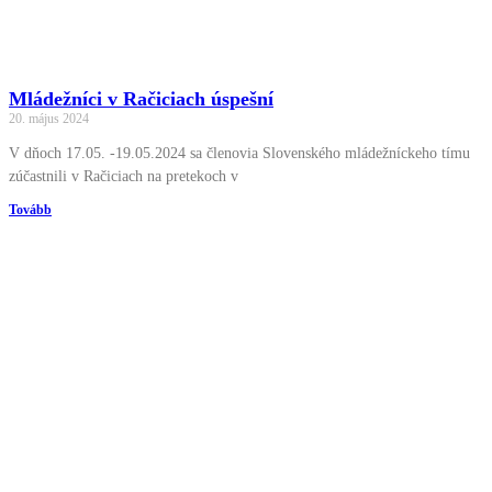
Mládežníci v Račiciach úspešní
20. május 2024
V dňoch 17.05. -19.05.2024 sa členovia Slovenského mládežníckeho tímu
zúčastnili v Račiciach na pretekoch v
Tovább