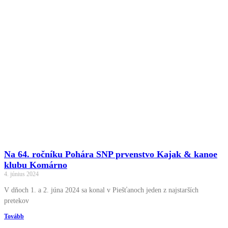
Na 64. ročníku Pohára SNP prvenstvo Kajak & kanoe
klubu Komárno
4. június 2024
V dňoch 1. a 2. júna 2024 sa konal v Piešťanoch jeden z najstarších
pretekov
Tovább