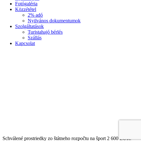
Fotógaléria
Közzététel
2% adó
Nyilvános dokumentumok
Szolgáltatások
Turistahajó bérlés
Szállás
Kapcsolat
Schválené prostriedky zo štátneho rozpočtu na šport 2 600 EUR.