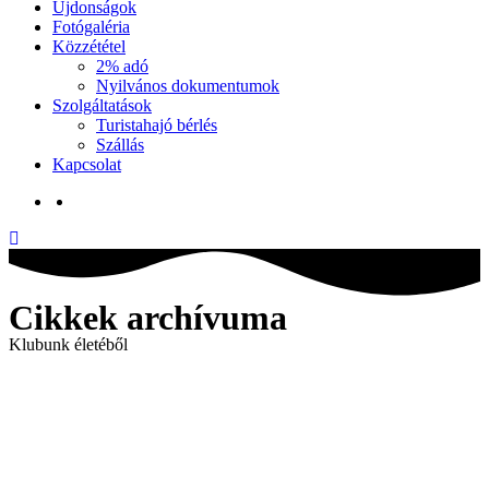
Újdonságok
Fotógaléria
Közzététel
2% adó
Nyilvános dokumentumok
Szolgáltatások
Turistahajó bérlés
Szállás
Kapcsolat
Cikkek archívuma
Klubunk életéből