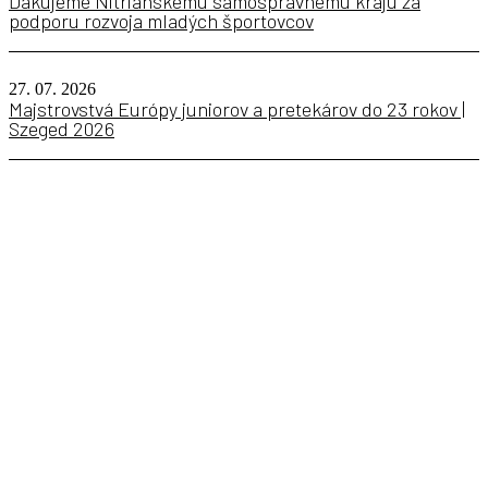
Ďakujeme Nitrianskemu samosprávnemu kraju za
podporu rozvoja mladých športovcov
27. 07. 2026
Majstrovstvá Európy juniorov a pretekárov do 23 rokov |
Szeged 2026