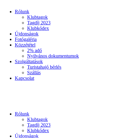
Rólunk
Klubtagok
Tagdíj 2023
Klubkódex
Újdonságok
Fotógaléria
Közzététel
2% adó
Nyilvános dokumentumok
Szolgáltatások
Turistahajó bérlés
Szállás
Kapcsolat
Rólunk
Klubtagok
Tagdíj 2023
Klubkódex
Újdonságok