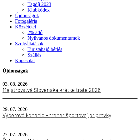
Tagdíj 2023
Klubkódex
Újdonságok
Fotógaléria
Közzététel
2% adó
Nyilvános dokumentumok
Szolgáltatások
Turistahajó bérlés
Szállás
Kapcsolat
Újdonságok
03. 08. 2026
Majstrovstvá Slovenska krátke trate 2026
29. 07. 2026
Výberové konanie – tréner športovej prípravky
27. 07. 2026