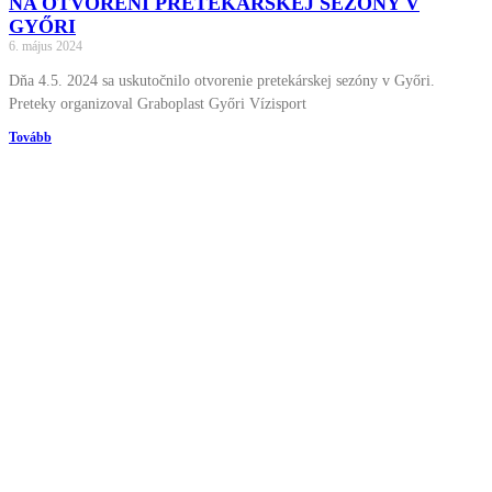
NA OTVORENÍ PRETEKÁRSKEJ SEZÓNY V
GYŐRI
6. május 2024
Dňa 4.5. 2024 sa uskutočnilo otvorenie pretekárskej sezóny v Győri.
Preteky organizoval Graboplast Győri Vízisport
Tovább