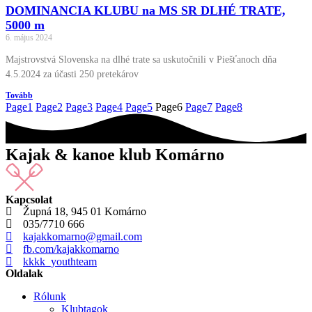
DOMINANCIA KLUBU na MS SR DLHÉ TRATE,
5000 m
6. május 2024
Majstrovstvá Slovenska na dlhé trate sa uskutočnili v Piešťanoch dňa
4.5.2024 za účasti 250 pretekárov
Tovább
Page
1
Page
2
Page
3
Page
4
Page
5
Page
6
Page
7
Page
8
Kajak & kanoe klub Komárno
Kapcsolat
Župná 18, 945 01 Komárno
035/7710 666
kajakkomarno@gmail.com
fb.com/kajakkomarno
kkkk_youthteam
Oldalak
Rólunk
Klubtagok