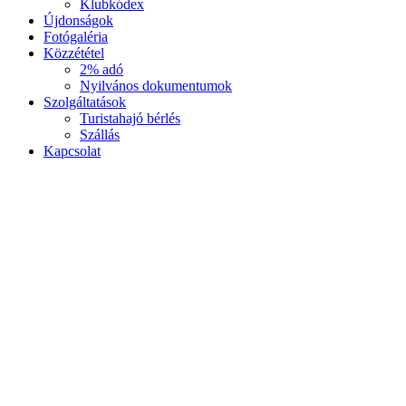
Klubkódex
Újdonságok
Fotógaléria
Közzététel
2% adó
Nyilvános dokumentumok
Szolgáltatások
Turistahajó bérlés
Szállás
Kapcsolat