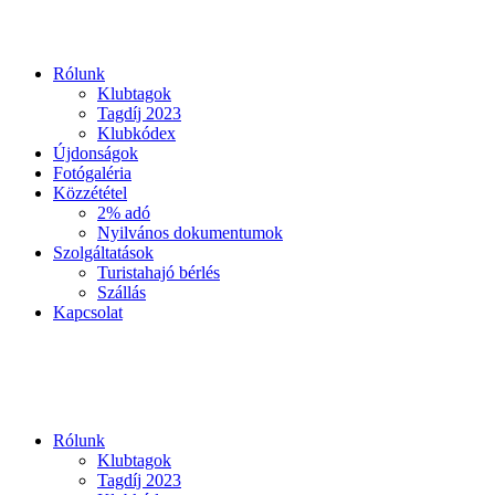
Rólunk
Klubtagok
Tagdíj 2023
Klubkódex
Újdonságok
Fotógaléria
Közzététel
2% adó
Nyilvános dokumentumok
Szolgáltatások
Turistahajó bérlés
Szállás
Kapcsolat
Rólunk
Klubtagok
Tagdíj 2023