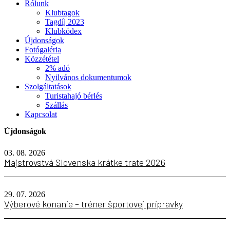
Rólunk
Klubtagok
Tagdíj 2023
Klubkódex
Újdonságok
Fotógaléria
Közzététel
2% adó
Nyilvános dokumentumok
Szolgáltatások
Turistahajó bérlés
Szállás
Kapcsolat
Újdonságok
03. 08. 2026
Majstrovstvá Slovenska krátke trate 2026
29. 07. 2026
Výberové konanie – tréner športovej prípravky