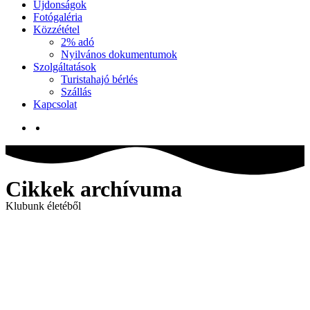
Újdonságok
Fotógaléria
Közzététel
2% adó
Nyilvános dokumentumok
Szolgáltatások
Turistahajó bérlés
Szállás
Kapcsolat
Cikkek archívuma
Klubunk életéből