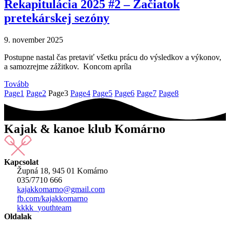
Rekapitulácia 2025 #2 – Začiatok
pretekárskej sezóny
9. november 2025
Postupne nastal čas pretaviť všetku prácu do výsledkov a výkonov,
a samozrejme zážitkov. Koncom apríla
Tovább
Page
1
Page
2
Page
3
Page
4
Page
5
Page
6
Page
7
Page
8
Kajak & kanoe klub Komárno
Kapcsolat
Župná 18, 945 01 Komárno
035/7710 666
kajakkomarno@gmail.com
fb.com/kajakkomarno
kkkk_youthteam
Oldalak