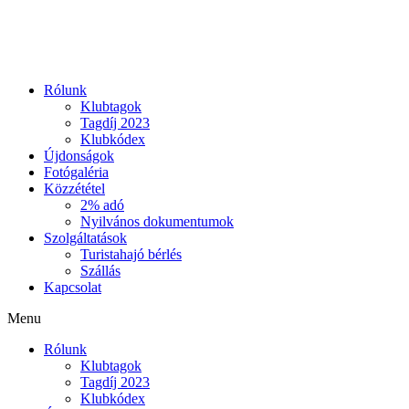
Ugrás
a
tartalomhoz
Rólunk
Klubtagok
Tagdíj 2023
Klubkódex
Újdonságok
Fotógaléria
Közzététel
2% adó
Nyilvános dokumentumok
Szolgáltatások
Turistahajó bérlés
Szállás
Kapcsolat
Menu
Rólunk
Klubtagok
Tagdíj 2023
Klubkódex