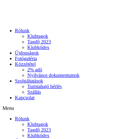
Ugrás
a
tartalomhoz
Rólunk
Klubtagok
Tagdíj 2023
Klubkódex
Újdonságok
Fotógaléria
Közzététel
2% adó
Nyilvános dokumentumok
Szolgáltatások
Turistahajó bérlés
Szállás
Kapcsolat
Menu
Rólunk
Klubtagok
Tagdíj 2023
Klubkódex