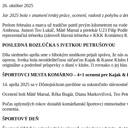
26. október 2025
Jar 2025 bola v znamení tvrdej práce, ocenení, radosti z pohybu a det
Prelom februára a marca už tradične patril prvým kilometrom na vod
Ambrusa. Juniori Teo Lukáč, Máté Marsal a pretekár U23 Filip Podleisze
reprezentačná trénerka (zároveň hlavná trénerka v KKK Komárno) Kri
POSLEDNÁ ROZLÚČKA S IVETKOU PETRUŠOVOU
Dňa siedmeho apríla sme s hlbokým smútkom prijali správu, že nás n
oporou. Ivetka bola neoddeliteľnou súčasťou Kajak & Kanoe Klubu Kom
originálne a podrobné príspevky o dianí v klube, či rovnako o jej h
ŠPORTOVCI MESTA KOMÁRNO – 4+1 ocenení pre Kajak & k
14. apríla 2025 sa v Dôstojníckom pavilóne sa uskutočnilo slávnost
Ocenení boli Máté Marsal, Réka Bugár, Diana Markovičová, Teo Peter
Počas uplynulých rokov dosiahli komárňanskí športovci mimoriadne 
ocenenia.
ŠPORTOVÝ DEŇ