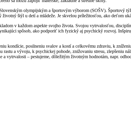
orého sa môžu zapojiť materské, základné a stredné školy.
so Slovenským olympijským a športovým výborom (SOŠV). Športový tý
ý životný štýl u detí a mládeže. Je skvelou príležitosťou, ako deťom uk
íkladom v každom aspekte svojho života. Svojou vytrvalosťou, disciplíno
vynikajúci spôsob, ako podporiť ich fyzický aj psychický rozvoj. Inšpiru
niu kondície, posilneniu svalov a kostí a celkovému zdraviu, k znížen
u rastu a vývoju, k psychickej pohode, znižovaniu stresu, zlepšeniu ná
íne a vytrvalosti – pestujeme, dôležitým životným hodnotám, napr. odho