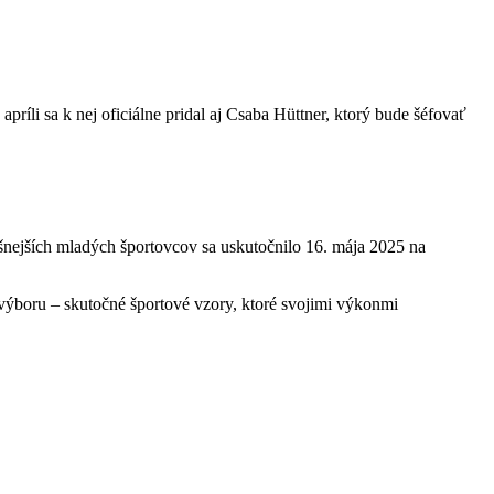
príli sa k nej oficiálne pridal aj Csaba Hüttner, ktorý bude šéfovať
ešnejších mladých športovcov sa uskutočnilo 16. mája 2025 na
výboru – skutočné športové vzory, ktoré svojimi výkonmi