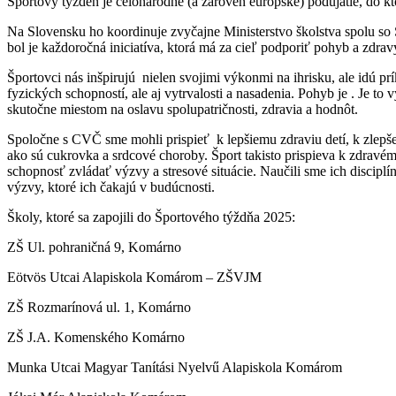
Športový týždeň je celonárodné (a zároveň európske) podujatie, do kt
Na Slovensku ho koordinuje zvyčajne Ministerstvo školstva spolu 
bol je každoročná iniciatíva, ktorá má za cieľ podporiť pohyb a zdrav
Športovci nás inšpirujú nielen svojimi výkonmi na ihrisku, ale idú pr
fyzických schopností, ale aj vytrvalosti a nasadenia. Pohyb je . Je to 
skutočne miestom na oslavu spolupatričnosti, zdravia a hodnôt.
Spoločne s CVČ sme mohli prispieť k lepšiemu zdraviu detí, k zlepše
ako sú cukrovka a srdcové choroby. Šport takisto prispieva k zdravém
schopnosť zvládať výzvy a stresové situácie. Naučili sme ich discipl
výzvy, ktoré ich čakajú v budúcnosti.
Školy, ktoré sa zapojili do Športového týždňa 2025:
ZŠ Ul. pohraničná 9, Komárno
Eötvös Utcai Alapiskola Komárom – ZŠVJM
ZŠ Rozmarínová ul. 1, Komárno
ZŠ J.A. Komenského Komárno
Munka Utcai Magyar Tanítási Nyelvű Alapiskola Komárom