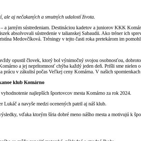
í, ale aj nečakaných a smutných udalostí života.
e – a jarným sústredeniam. Destináciou kadetov a juniorov KKK Komár
k absolvovali sústredenie v talianskej Sabaudii. Ako tréner ich sprevád
stína Medovčíková. Tréningy v tejto časti roka pretekárom im pomohl
avždy opustil človek, ktorý bol výnimočný svojou osobnosťou, dobroto
árno a jej neprítomnosť chýba každý jeden deň. Prišli sme nielen o je
las a prácu v zákulisí počas Veľkej ceny Komárna. V našich spomienka
anoe klub Komárno
né vyhodnotenie najlepších športovcov mesta Komárno za rok 2024.
 Lukáč a navyše medzi ocenených patril aj náš klub.
výsledky, vďaka ktorým šíria dobré meno nášho mesta a motivujú k šp