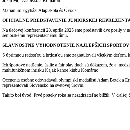
Jókai Mór Alapiskola Komárom
Marianum Egyházi Alapiskola és Óvoda
OFICIÁLNE PREDSTAVENIE JUNIORSKEJ REPREZEN
Na tlačovej konferencii 28. apríla 2025 sme predstavili dve posily v 
seniorskému reprezentačnému tímu.
SLÁVNOSTNÉ VYHODNOTENIE NAJLEPŠÍCH ŠPORTOV
S úprimnou radosťou a hrdosťou sme zagratulovali všetkým deťom, kto
Ich športové nadšenie, úsilie a fair play duch sú dôkazom, že aj med
multifunkčnom ihrisku Kajak kanoe klubu Komárno.
Ocenenia osobne odovzdávali olympijskí medailisti Adam Botek a Er
reprezentovali Slovensko na svetovej úrovni.
Takíto bol úvod. Prvé preteky roka sa nezadržateľne blížili. V ďalšej 