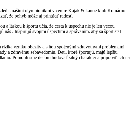
ždeň s našimi olympionikmi v centre Kajak & kanoe klub Komárno
ázať, že pohyb môže aj prinášať radosť.
u a láskou k športu učia, že cesta k úspechu nie je len vecou
jú nás . Inšpirujú svojimi úspechmi a správaním, aby sa šport stal
iu rizika vzniku obezity a s ňou spojenými zdravotnými problémami,
lady a zdravému sebavedomiu. Deti, ktoré športujú, majú lepšiu
dlaniu. Pomohli sme deťom budovať silný charakter a pripraviť ich na