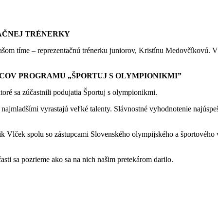
TAČNEJ TRÉNERKY
našom tíme – reprezentačnú trénerku juniorov, Kristínu Medovčíkovú. V a
COV PROGRAMU „ŠPORTUJ S OLYMPIONIKMI”
ré sa zúčastnili podujatia Športuj s olympionikmi.
zi najmladšími vyrastajú veľké talenty. Slávnostné vyhodnotenie najúsp
ik Vlček spolu so zástupcami Slovenského olympijského a športového 
časti sa pozrieme ako sa na nich našim pretekárom darilo.