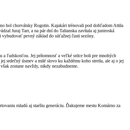
no bol chorvátsky Rogotin. Kajakári trénovali pod dohľadom Attila
zal Juraj Tarr, a na pár dní do Talianska zavítala aj juniroská
i vybudovať pevný základ do súťažnej časti sezóny.
u a ľudskosťou. Jej prítomnosť a veľké srdce boli pre mnohých
j srdečný úsmev a milé slovo ku každému koho stretla, ale aj o jej
ch však zostane navždy, nikdy nezabudneme.
ortovaniu mladú aj staršiu generáciu. Ďakujeme mestu Komárno za