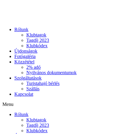
Ugrás
a
tartalomhoz
Rólunk
Klubtagok
Tagdíj 2023
Klubkódex
Újdonságok
Fotógaléria
Közzététel
2% adó
Nyilvános dokumentumok
Szolgáltatások
Turistahajó bérlés
Szállás
Kapcsolat
Menu
Rólunk
Klubtagok
Tagdíj 2023
Klubkódex