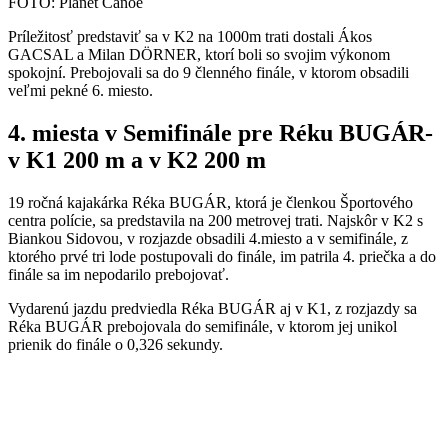
FOTO: Planet Canoe
Príležitosť predstaviť sa v K2 na 1000m trati dostali
Ákos
GACSAL a Milan DÖRNER, ktorí boli so svojim výkonom
spokojní. Prebojovali sa do 9 členného finále, v ktorom obsadili
veľmi pekné 6. miesto.
4. miesta v Semifinále pre Réku BUGÁR-
v K1 200 m a v K2 200 m
19 ročná kajakárka Réka BUGÁR, ktorá je členkou Športového
centra polície, sa predstavila na 200 metrovej trati. Najskôr v K2 s
Biankou Sidovou, v rozjazde obsadili 4.miesto a v semifinále, z
ktorého prvé tri lode postupovali do finále, im patrila 4. priečka a do
finále sa im nepodarilo prebojovať.
Vydarenú jazdu predviedla Réka BUGÁR aj v K1, z rozjazdy sa
Réka BUGÁR prebojovala do semifinále, v ktorom jej unikol
prienik do finále o 0,326 sekundy.