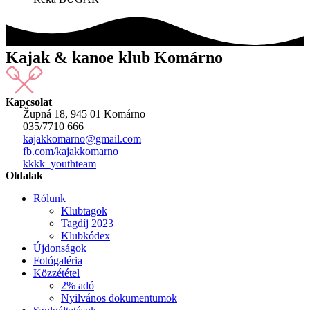
Kajak & kanoe klub Komárno
Kapcsolat
Župná 18, 945 01 Komárno
035/7710 666
kajakkomarno@gmail.com
fb.com/kajakkomarno
kkkk_youthteam
Oldalak
Rólunk
Klubtagok
Tagdíj 2023
Klubkódex
Újdonságok
Fotógaléria
Közzététel
2% adó
Nyilvános dokumentumok