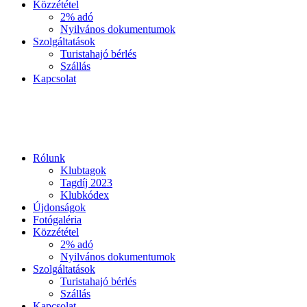
Közzététel
2% adó
Nyilvános dokumentumok
Szolgáltatások
Turistahajó bérlés
Szállás
Kapcsolat
Rólunk
Klubtagok
Tagdíj 2023
Klubkódex
Újdonságok
Fotógaléria
Közzététel
2% adó
Nyilvános dokumentumok
Szolgáltatások
Turistahajó bérlés
Szállás
Kapcsolat