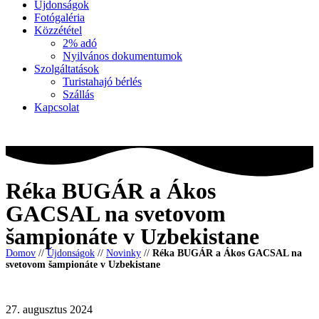
Újdonságok
Fotógaléria
Közzététel
2% adó
Nyilvános dokumentumok
Szolgáltatások
Turistahajó bérlés
Szállás
Kapcsolat
Réka BUGÁR a Ákos
GACSAL na svetovom
šampionáte v Uzbekistane
Domov
//
Újdonságok
//
Novinky
//
Réka BUGÁR a Ákos GACSAL na
svetovom šampionáte v Uzbekistane
27. augusztus 2024