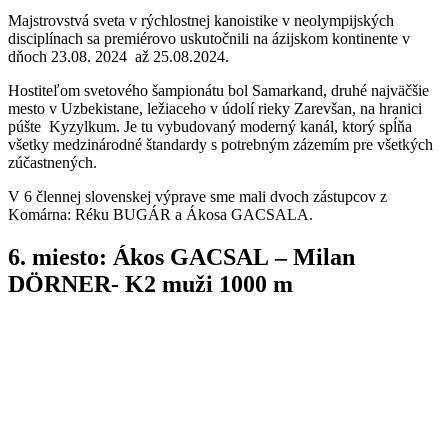
Majstrovstvá
sveta
v rýchlostnej kanoistike v neolympijských
disciplínach sa premiérovo uskutočnili na ázijskom kontinente v
dňoch
23.08. 2024
až 25.08.2024.
Hostiteľom svetového šampionátu bol
S
amarkand, d
ruhé najväčšie
mesto v Uzbekistane
,
ležiaceho v
údolí rieky Zarevšan, na hranici
púšte
Kyzylkum
. Je tu vybudovaný moderný kanál, ktorý spĺňa
všetky medzinárodné štandardy s potrebným zázemím pre všetkých
zúčastnených.
V 6 člennej slovenskej výprave sme mali dvoch zástupcov z
Komárna:
Réku BUGÁR
a Ákosa GACSALA.
6. miesto: Ákos GACS
AL
– Milan
DÖRNER- K2 muži
10
00 m